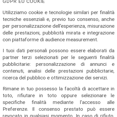
GDPR EU COOKIE
Utilizziamo cookie e tecnologie similari per finalità
tecniche essenziali e, previo tuo consenso, anche
per personalizzazione dell'esperienza, misurazione
delle prestazioni, pubblicità mirata e integrazione
con piattaforme di audience measurement.
I tuoi dati personali possono essere elaborati da
partner terzi selezionati per le seguenti finalità
La condivisione
pubblicitarie: personalizzazione di annunci e
Emergenza idrica, Scajola e Cirio:
contenuti, analisi delle prestazioni pubblicitarie,
«Strategia Comune tra i nostri
ricerca del pubblico e ottimizzazione dei servizi.
territori"
Rimane in tuo possesso la facoltà di accettare in
08/08/2026
di Gilberto Volpara
toto, rifiutare in toto oppure selezionare le
specifiche finalità mediante l'accesso alle
Preferenze. Il consenso prestato può essere
revocato in qualsiasi momento. In caso di rifiuto,