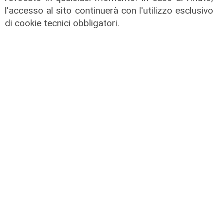
l'accesso al sito continuerà con l'utilizzo esclusivo
di cookie tecnici obbligatori.
L'esclusiva
Sanna (PD) a Telenord: "Sulle grandi
opere servono chiarezza, coperture
e tempi certi"
08/08/2026