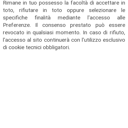
Rimane in tuo possesso la facoltà di accettare in
toto, rifiutare in toto oppure selezionare le
specifiche finalità mediante l'accesso alle
Preferenze. Il consenso prestato può essere
revocato in qualsiasi momento. In caso di rifiuto,
Le novità
l'accesso al sito continuerà con l'utilizzo esclusivo
Ass. Viscogliosi a Telenord: "A
di cookie tecnici obbligatori.
Puntavagno un'area cani al posto di
Mondobimbo 2. La pizzeria verrà
abbattuta, ampia area si affaccerà
su skate park"
05/08/2026