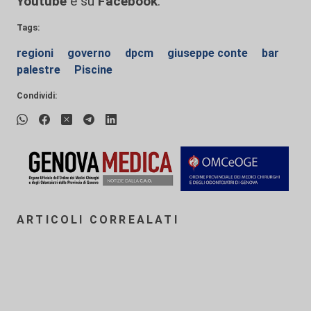
Youtube
e su
Facebook
.
Tags:
regioni
governo
dpcm
giuseppe conte
bar
palestre
Piscine
Condividi:
ARTICOLI CORREALATI