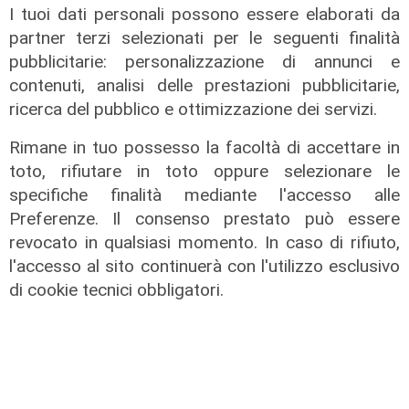
I tuoi dati personali possono essere elaborati da
partner terzi selezionati per le seguenti finalità
pubblicitarie: personalizzazione di annunci e
contenuti, analisi delle prestazioni pubblicitarie,
ricerca del pubblico e ottimizzazione dei servizi.
Rimane in tuo possesso la facoltà di accettare in
toto, rifiutare in toto oppure selezionare le
Il rapporto
specifiche finalità mediante l'accesso alle
Scajola: "Io e Bucci? Al governatore
Preferenze. Il consenso prestato può essere
ho promesso che gli sarei stato
revocato in qualsiasi momento. In caso di rifiuto,
sempre vicino. Con il mio consiglio"
l'accesso al sito continuerà con l'utilizzo esclusivo
di cookie tecnici obbligatori.
09/08/2026
di Redazione