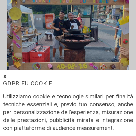
𝗫
GDPR EU COOKIE
A Ronco Scrivia
Borgo Fornari: la tradizione della
Utilizziamo cookie e tecnologie similari per finalità
festa patronale, tre giorni di eventi
tecniche essenziali e, previo tuo consenso, anche
09/08/2026
per personalizzazione dell'esperienza, misurazione
di Redazione
delle prestazioni, pubblicità mirata e integrazione
con piattaforme di audience measurement.