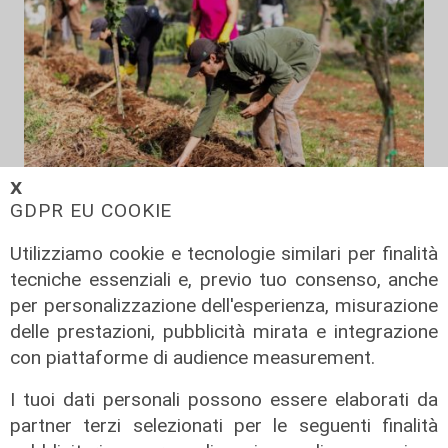
𝗫
GDPR EU COOKIE
Il finanziamento
Utilizziamo cookie e tecnologie similari per finalità
Regione: incrementato di un milione
tecniche essenziali e, previo tuo consenso, anche
il bando per l'innovazione
per personalizzazione dell'esperienza, misurazione
nell'agricoltura
delle prestazioni, pubblicità mirata e integrazione
04/08/2026
con piattaforme di audience measurement.
di Redazione
I tuoi dati personali possono essere elaborati da
partner terzi selezionati per le seguenti finalità