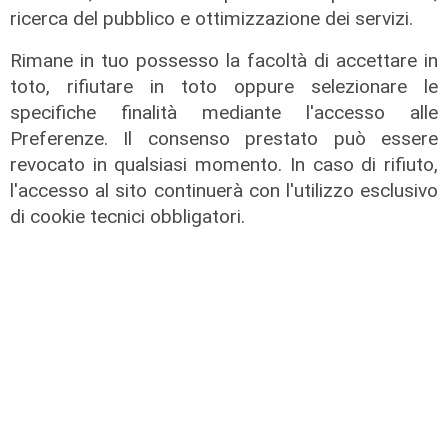
ricerca del pubblico e ottimizzazione dei servizi.
L'esclusiva
Rimane in tuo possesso la facoltà di accettare in
Bordilli (Lega): "Favorevole alle
toto, rifiutare in toto oppure selezionare le
norme anti - maranza. Cpr
specifiche finalità mediante l'accesso alle
necessario per aumentare i
Preferenze. Il consenso prestato può essere
rimpatri"
revocato in qualsiasi momento. In caso di rifiuto,
05/08/2026
l'accesso al sito continuerà con l'utilizzo esclusivo
di cookie tecnici obbligatori.