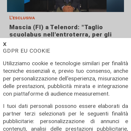
L'esclusiva
Mascia (FI) a Telenord: "Taglio
scuolabus nell'entroterra, per gli
scolaretti oltre allo zaino, anche le
𝗫
gambe in spalla"
GDPR EU COOKIE
06/08/2026
Utilizziamo cookie e tecnologie similari per finalità
di Claudio Baffico
tecniche essenziali e, previo tuo consenso, anche
per personalizzazione dell'esperienza, misurazione
delle prestazioni, pubblicità mirata e integrazione
con piattaforme di audience measurement.
I tuoi dati personali possono essere elaborati da
partner terzi selezionati per le seguenti finalità
pubblicitarie: personalizzazione di annunci e
contenuti, analisi delle prestazioni pubblicitarie,