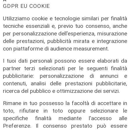
GDPR EU COOKIE
Utilizziamo cookie e tecnologie similari per finalità
tecniche essenziali e, previo tuo consenso, anche
per personalizzazione dell'esperienza, misurazione
delle prestazioni, pubblicità mirata e integrazione
con piattaforme di audience measurement.
I tuoi dati personali possono essere elaborati da
partner terzi selezionati per le seguenti finalità
pubblicitarie: personalizzazione di annunci e
Le temperature
contenuti, analisi delle prestazioni pubblicitarie,
Genova, caldo torrido: bollino rosso
ricerca del pubblico e ottimizzazione dei servizi.
anche lunedì
08/08/2026
Rimane in tuo possesso la facoltà di accettare in
di c.b.
toto, rifiutare in toto oppure selezionare le
specifiche finalità mediante l'accesso alle
Preferenze. Il consenso prestato può essere