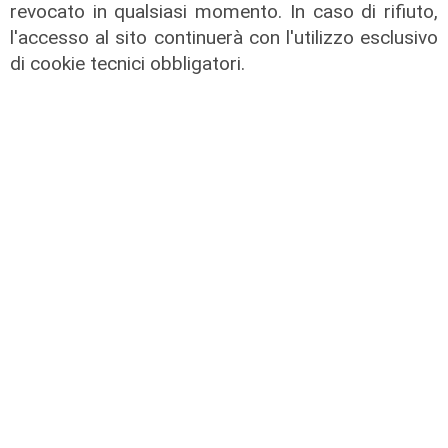
revocato in qualsiasi momento. In caso di rifiuto,
l'accesso al sito continuerà con l'utilizzo esclusivo
di cookie tecnici obbligatori.
Il derby
Mignanego: il 28 agosto la partita
dell'estate, preti e suore contro
sindaci e parlamentari
08/08/2026
di Redazione