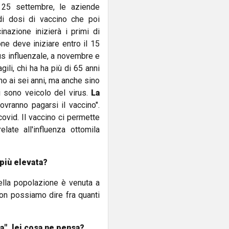
 25 settembre, le aziende
di dosi di vaccino che poi
nazione inizierà i primi di
one deve iniziare entro il 15
us influenzale, a novembre e
gili, chi ha ha più di 65 anni
ino ai sei anni, ma anche sino
i sono veicolo del virus.
La
dovranno pagarsi il vaccino".
 covid. Il vaccino ci permette
elate all'influenza ottomila
più elevata?
ella popolazione è venuta a
non possiamo dire fra quanti
a", lei cosa ne pensa?