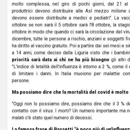
molto complessa, nel giro di pochi giorni, dal 21 al
produttrici devono distribuire alle Asl mezzo milione 
devono essere distribuite a medici e pediatri". La vacci
ottobre se non sarà il 5 ottobre sarà l'8 ottobre, la stagi
ottobre in modo che quando ci sarà la circolazione del vir
dicembre, tutte le persone a rischio, anziani e soggetti fra
ha diritto al vaccino gratuito. Poi a partire dai sei mesi e s
a 14 anni, come deciso dalla Liguria visto che i bambin
priorità sarà data ai chi ne ha più bisogno
gli altri 
"L'indice di letalità dell'influenza è intorno a 2 %, come il
di limitare i danni. In Italia muoiono per malattie corr
persone.
Ma possiamo dire che la mortalità del covid è molto 
"Oggi non lo possiamo dire, possiamo dire che il 3 % d
contatto con il virus. I morti? Un numero importante ma 
malati c'è stato quel numero di decessi.
La famosa frase di Bassetti "è poco più di un'influenz