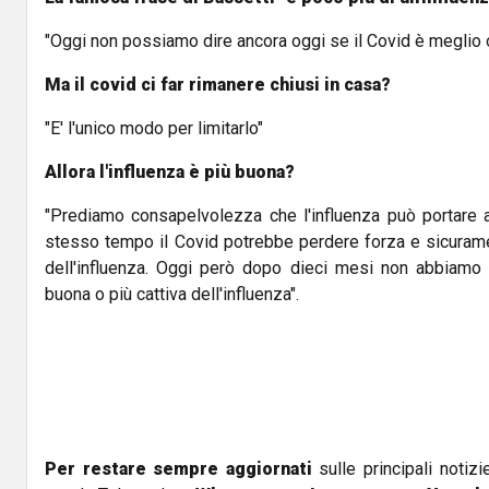
"Oggi non possiamo dire ancora oggi se il Covid è meglio 
Ma il covid ci far rimanere chiusi in casa?
"E' l'unico modo per limitarlo"
Allora l'influenza è più buona?
"Prediamo consapelvolezza che l'influenza può portare 
stesso tempo il Covid potrebbe perdere forza e sicuram
dell'influenza. Oggi però dopo dieci mesi non abbiamo 
buona o più cattiva dell'influenza".
Per restare sempre aggiornati
sulle principali notizi