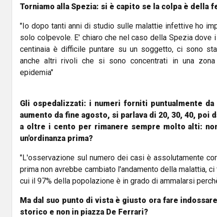
Torniamo alla Spezia: si è capito se la colpa è della
"Io dopo tanti anni di studio sulle malattie infettive ho i
solo colpevole. E' chiaro che nel caso della Spezia dove i
centinaia è difficile puntare su un soggetto, ci sono sta
anche altri rivoli che si sono concentrati in una zon
epidemia"
Gli ospedalizzati: i numeri forniti puntualmente da
aumento da fine agosto, si parlava di 20, 30, 40, poi
a oltre i cento per rimanere sempre molto alti: no
un'ordinanza prima?
"L'osservazione sul numero dei casi è assolutamente corre
prima non avrebbe cambiato l'andamento della malattia, ci 
cui il 97% della popolazione è in grado di ammalarsi perchè
Ma dal suo punto di vista è giusto ora fare indossar
storico e non in piazza De Ferrari?