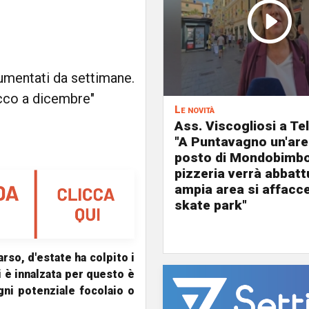
 aumentati da settimane.
picco a dicembre"
Le novità
Ass. Viscogliosi a Te
"A Puntavagno un'area
posto di Mondobimbo
pizzeria verrà abbatt
ampia area si affacc
skate park"
rso, d'estate ha colpito i
i è innalzata per questo è
ni potenziale focolaio o