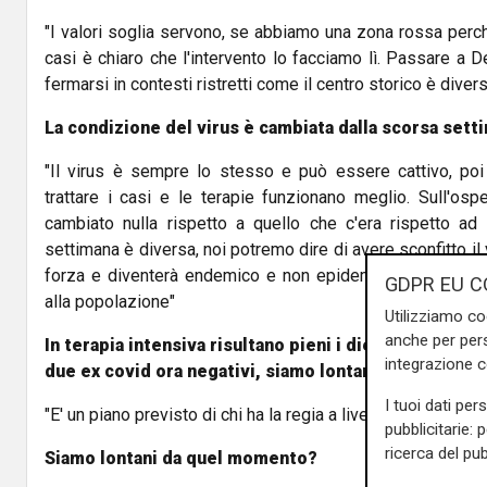
"I valori soglia servono, se abbiamo una zona rossa perc
casi è chiaro che l'intervento lo facciamo lì. Passare a D
fermarsi in contesti ristretti come il centro storico è divers
La condizione del virus è cambiata dalla scorsa sett
"Il virus è sempre lo stesso e può essere cattivo, poi
trattare i casi e le terapie funzionano meglio. Sull'os
cambiato nulla rispetto a quello che c'era rispetto ad
settimana è diversa, noi potremo dire di avere sconfitto i
forza e diventerà endemico e non epidemico, ossia sarà
GDPR EU C
alla popolazione"
Utilizziamo co
anche per pers
In terapia intensiva risultano pieni i dieci posti lett
integrazione 
due ex covid ora negativi, siamo lontani dalla Fase 2
I tuoi dati per
"E' un piano previsto di chi ha la regia a livello regionale"
pubblicitarie: 
ricerca del pub
Siamo lontani da quel momento?