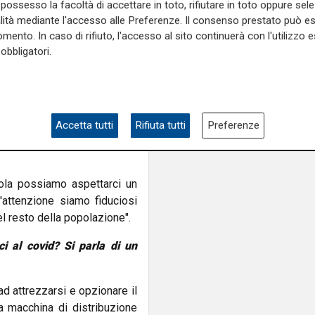
possesso la facoltà di accettare in toto, rifiutare in toto oppure sele
sta senza illudere nessuno.
alità mediante l'accesso alle Preferenze. Il consenso prestato può 
ure per limitare il virus.Al
mento. In caso di rifiuto, l'accesso al sito continuerà con l'utilizzo e
i transizione. Oggi è il 2$
obbligatori.
ute si diffondono di più nel
rile. Ma di solito il massimo
i di dicembre e gennaio. Ora
a con quanto noi potevamo
Accetta tutti
Rifiuta tutti
Preferenze
ola possiamo aspettarci un
'attenzione siamo fiduciosi
l resto della popolazione".
i al covid? Si parla di un
ad attrezzarsi e opzionare il
a macchina di distribuzione