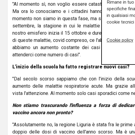
Rimane in tuo 
"Al momento sì, non voglio essere catastrofista ma reali
specifiche fin
Ma ora lo conosciamo e i cittadini hanno imparato le mis
in qualsiasi mo
momento non siamo in questa fase, ma siamo in una fase d
cookie tecnici 
settembre, la stagione in cui le malattie respiratorie ac
nostro emisfero inizia il 15 ottobre e durerà sino al 15 ap
Cookie policy
di queste malattie, covid compreso, ce l'abbiamo nei mes
abbiamo un aumento costante dei casi ma in sintoni
attenderci come numero di casi".
L'inizio della scuola ha fatto registrare nuovi casi?
"Dal secolo scorso sappiamo che con l'inizio della scu
aumento delle malattie respiratorie acute. Ma grazie all
vista l'attenzione. Al momento solo casi sporadici come ne
Non stiamo trascurando l'influenza a forza di dedicarc
vaccino ancora non pronto?
"Assolutamente no, la regione Liguria è stata fra le prime 
doppio delle dosi di vaccino dell'anno scorso. Ma è un