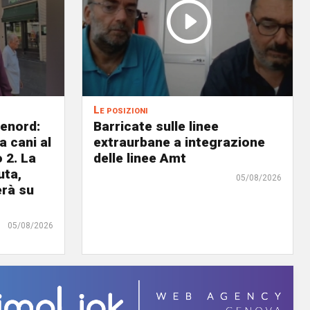
Le posizioni
lenord:
Barricate sulle linee
 cani al
extraurbane a integrazione
 2. La
delle linee Amt
uta,
05/08/2026
erà su
05/08/2026