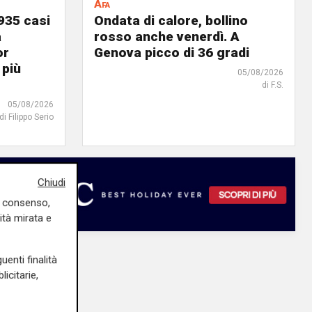
Afa
935 casi
Ondata di calore, bollino
a
rosso anche venerdì. A
or
Genova picco di 36 gradi
 più
05/08/2026
di F.S.
05/08/2026
di Filippo Serio
Chiudi
uo consenso,
ità mirata e
uenti finalità
icitarie,