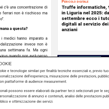
Pericolo digitale
Truffe informatiche, 
hé c'è una concentrazione di
in Liguria nel 2025: d
e ferrari non è rischioso ma
settembre ecco i tut
o".
digitali al servizio dei
imana a questa?
anziani
 i medici hanno imparato a
pedalizzazione invece non è
 una settimana fa. Ma ogni
l virus quando non avrà perso
 presente senza fare danni
OOKIE
okie e tecnologie similari per finalità tecniche essenziali e, previo t
onalizzazione dell'esperienza, misurazione delle prestazioni, pubblic
o, occupati da otto covid e
con piattaforme di audience measurement.
?
sonali possono essere elaborati da partner terzi selezionati per le seg
personalizzazione di annunci e contenuti, analisi delle prestazioni pubbl
blico e ottimizzazione dei servizi.