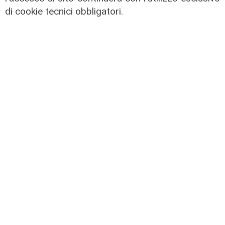
di cookie tecnici obbligatori.
Afa
Caldo in Liguria, bollino rosso anche
sabato: settimo giorno consecutivo
06/08/2026
di F.S.