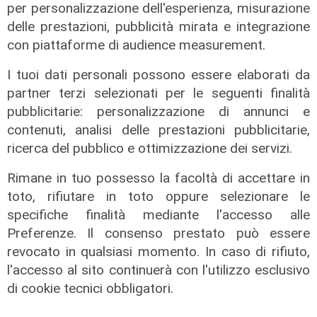
per personalizzazione dell'esperienza, misurazione
delle prestazioni, pubblicità mirata e integrazione
con piattaforme di audience measurement.
L'esclusiva
I tuoi dati personali possono essere elaborati da
Sanna (PD) a Telenord: "Sulle grandi
partner terzi selezionati per le seguenti finalità
opere servono chiarezza, coperture
pubblicitarie: personalizzazione di annunci e
e tempi certi"
contenuti, analisi delle prestazioni pubblicitarie,
08/08/2026
ricerca del pubblico e ottimizzazione dei servizi.
Rimane in tuo possesso la facoltà di accettare in
toto, rifiutare in toto oppure selezionare le
specifiche finalità mediante l'accesso alle
Preferenze. Il consenso prestato può essere
revocato in qualsiasi momento. In caso di rifiuto,
l'accesso al sito continuerà con l'utilizzo esclusivo
di cookie tecnici obbligatori.