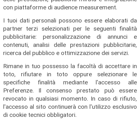
con piattaforme di audience measurement.
I tuoi dati personali possono essere elaborati da
partner terzi selezionati per le seguenti finalità
pubblicitarie: personalizzazione di annunci e
contenuti, analisi delle prestazioni pubblicitarie,
ricerca del pubblico e ottimizzazione dei servizi.
I consigli dell'esperto
Rimane in tuo possesso la facoltà di accettare in
Creme solari e conservazione dei
toto, rifiutare in toto oppure selezionare le
farmaci in estate: cosa sapere
specifiche finalità mediante l'accesso alle
05/08/2026
Preferenze. Il consenso prestato può essere
di Filippo Serio
revocato in qualsiasi momento. In caso di rifiuto,
l'accesso al sito continuerà con l'utilizzo esclusivo
di cookie tecnici obbligatori.