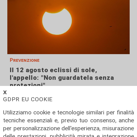
Prevenzione
Il 12 agosto eclissi di sole,
l'appello: "Non guardatela senza
protezioni"
𝗫
06/08/2026
GDPR EU COOKIE
di F.S.
Utilizziamo cookie e tecnologie similari per finalità
tecniche essenziali e, previo tuo consenso, anche
per personalizzazione dell'esperienza, misurazione
delle prestazioni, pubblicità mirata e integrazione