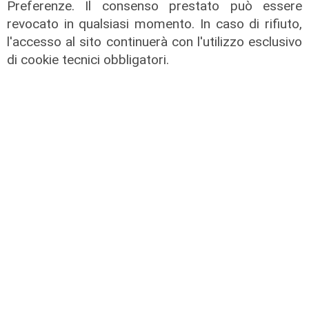
Preferenze. Il consenso prestato può essere
revocato in qualsiasi momento. In caso di rifiuto,
I consigli dell'esperto
l'accesso al sito continuerà con l'utilizzo esclusivo
Creme solari e conservazione dei
di cookie tecnici obbligatori.
farmaci in estate: cosa sapere
05/08/2026
di Filippo Serio
Novità