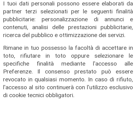
I tuoi dati personali possono essere elaborati da
partner terzi selezionati per le seguenti finalità
pubblicitarie: personalizzazione di annunci e
contenuti, analisi delle prestazioni pubblicitarie,
ricerca del pubblico e ottimizzazione dei servizi.
Rimane in tuo possesso la facoltà di accettare in
toto, rifiutare in toto oppure selezionare le
La rassegna
specifiche finalità mediante l'accesso alle
Arte Nomade: la Media Valbisagno
Preferenze. Il consenso prestato può essere
esalta le qualità di giovani artisti
revocato in qualsiasi momento. In caso di rifiuto,
04/08/2026
l'accesso al sito continuerà con l'utilizzo esclusivo
di cookie tecnici obbligatori.