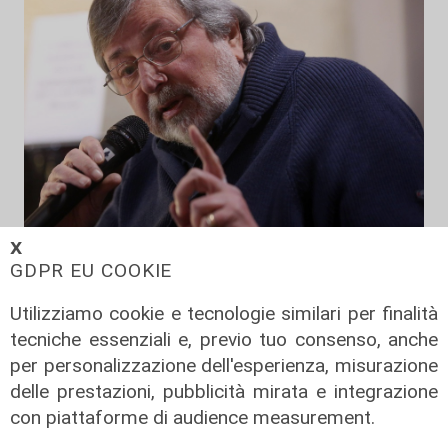
𝗫
Addio
GDPR EU COOKIE
Mondo della musica in lutto, è
morto Francesco Guccini
Utilizziamo cookie e tecnologie similari per finalità
tecniche essenziali e, previo tuo consenso, anche
06/08/2026
di F.S.
per personalizzazione dell'esperienza, misurazione
delle prestazioni, pubblicità mirata e integrazione
con piattaforme di audience measurement.