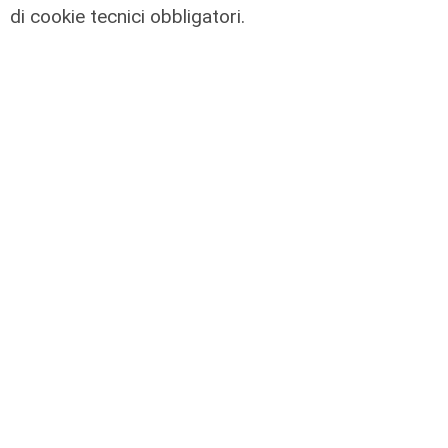
di cookie tecnici obbligatori.
Arte Nomade: la Media Valbisagno
esalta le qualità di giovani artisti
04/08/2026
Al Museo Galata
'Camalli 1946-2026: la nostra
storia': prorogata fino al 31 agosto
la mostra sugli 80 anni della CULMV