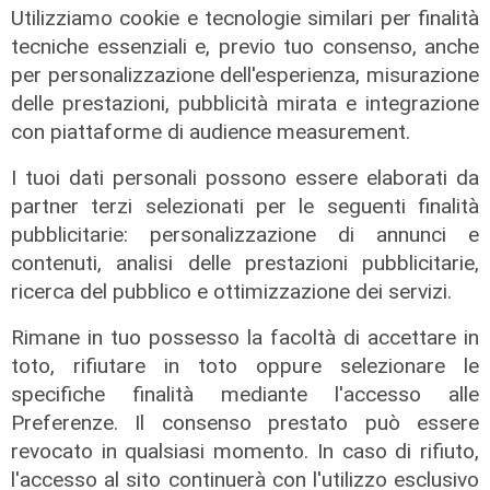
Utilizziamo cookie e tecnologie similari per finalità
tecniche essenziali e, previo tuo consenso, anche
Addio
per personalizzazione dell'esperienza, misurazione
Mondo della musica in lutto, è
delle prestazioni, pubblicità mirata e integrazione
morto Francesco Guccini
con piattaforme di audience measurement.
06/08/2026
I tuoi dati personali possono essere elaborati da
di F.S.
partner terzi selezionati per le seguenti finalità
pubblicitarie: personalizzazione di annunci e
contenuti, analisi delle prestazioni pubblicitarie,
ricerca del pubblico e ottimizzazione dei servizi.
Rimane in tuo possesso la facoltà di accettare in
toto, rifiutare in toto oppure selezionare le
specifiche finalità mediante l'accesso alle
Preferenze. Il consenso prestato può essere
revocato in qualsiasi momento. In caso di rifiuto,
La rassegna
l'accesso al sito continuerà con l'utilizzo esclusivo