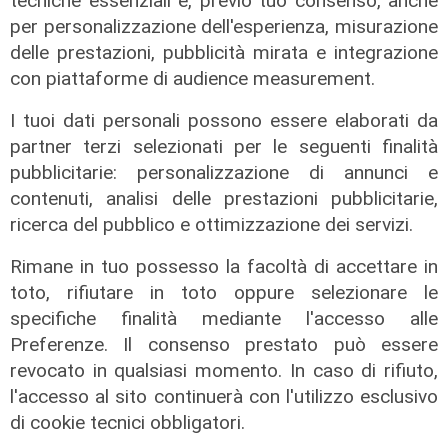
tecniche essenziali e, previo tuo consenso, anche
lumini
per personalizzazione dell'esperienza, misurazione
03/08/2026
delle prestazioni, pubblicità mirata e integrazione
di r.c.
con piattaforme di audience measurement.
I tuoi dati personali possono essere elaborati da
partner terzi selezionati per le seguenti finalità
pubblicitarie: personalizzazione di annunci e
contenuti, analisi delle prestazioni pubblicitarie,
ricerca del pubblico e ottimizzazione dei servizi.
Rimane in tuo possesso la facoltà di accettare in
toto, rifiutare in toto oppure selezionare le
specifiche finalità mediante l'accesso alle
Preferenze. Il consenso prestato può essere
L'artista
revocato in qualsiasi momento. In caso di rifiuto,
GOG, Notturni en plein air, il 6
l'accesso al sito continuerà con l'utilizzo esclusivo
agosto a Palazzo Ducale il recital di
di cookie tecnici obbligatori.
Dmitry Yudin: un viaggio tra Bach,