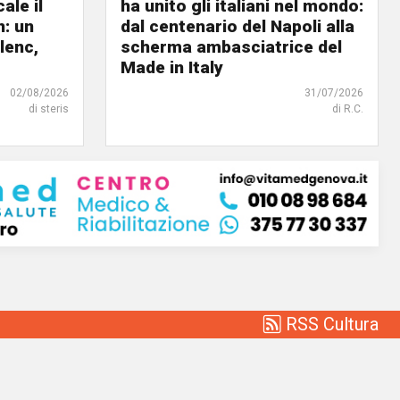
ale il
ha unito gli italiani nel mondo:
n: un
dal centenario del Napoli alla
lenc,
scherma ambasciatrice del
Made in Italy
02/08/2026
31/07/2026
di steris
di R.C.
RSS Cultura