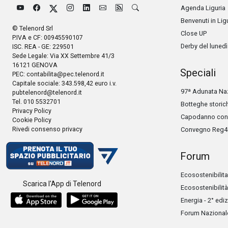
Agenda Liguria
Benvenuti in Lig
© Telenord Srl
Close UP
P.IVA e CF: 00945590107
Derby del lunedì
ISC. REA - GE: 229501
Sede Legale: Via XX Settembre 41/3
16121 GENOVA
Speciali
PEC:
contabilita@pec.telenord.it
Capitale sociale: 343.598,42 euro i.v.
97ª Adunata Naz
pubtelenord@telenord.it
Tel. 010 5532701
Botteghe storic
Privacy Policy
Capodanno con 
Cookie Policy
Rivedi consenso privacy
Convegno Reg4
Forum
Ecosostenibilita
Scarica l'App di Telenord
Ecosostenibilità
Energia - 2° edi
Forum Nazionale 