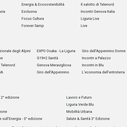
Energia & Ecosostenibilità
Il salotto di Telenord
uria
Esclusiva
Incontri Genova Italia
Focus Cultura
Liguria Live
Forever Samp
Live
ionale degli Alpini
EXPO Osaka - La Liguria
Giro dell'Appennino Donne
he
G19+2 Sanità
Incontri a Palazzo
Telenord
Genova Meravigliosa
Incontri in Blu
IA
Giro dell'Appennino
L'economia dell'entroterra
 2° edizione
Lavoro e Futuro
Liguria Verde Blu
zione
Mobilità Urbana
sull’Energia - 3° edizione
Salute & Sanità 3° Edizione