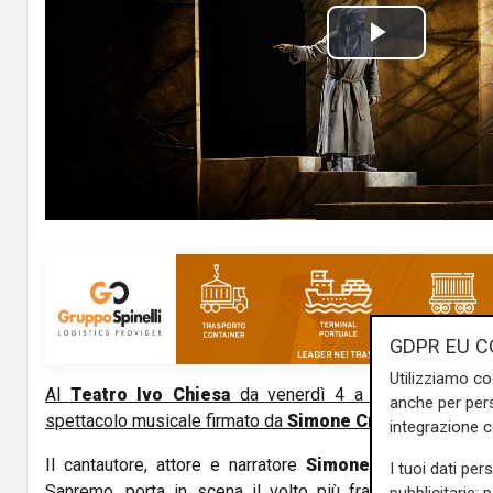
P
l
a
y
V
i
GDPR EU C
d
Utilizziamo co
Al
Teatro Ivo Chiesa
da venerdì 4 a domenica 6 ap
e
anche per pers
spettacolo musicale firmato da
Simone Cristicchi.
integrazione 
o
Il cantautore, attore e narratore
Simone Cristicchi
, re
I tuoi dati per
Sanremo, porta in scena il volto più fragile e umano d