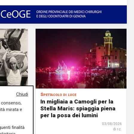
Chiudi
Spettacolo di luce
a nostra
In migliaia a Camogli per la
uo consenso,
o al 31
Stella Maris: spiaggia piena
ità mirata e
li 80
per la posa dei lumini
03/08/2026
uenti finalità
di r.c.
03/08/2026