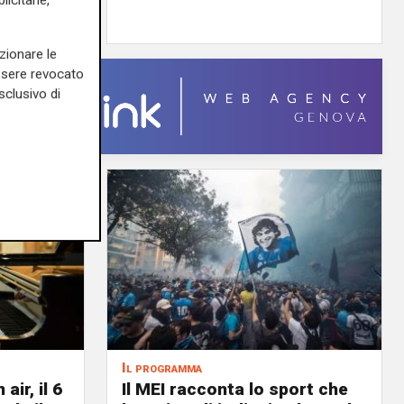
icitarie,
di F.S.
zionare le
essere revocato
sclusivo di
Il programma
air, il 6
Il MEI racconta lo sport che