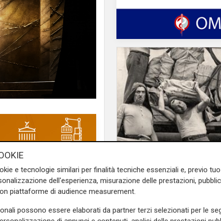
OOKIE
Al Museo Galata
'Camalli 1946-2026: l
okie e tecnologie similari per finalità tecniche essenziali e, previo t
rile arriva
Franciscus
, lo
storia': prorogata fin
onalizzazione dell'esperienza, misurazione delle prestazioni, pubblic
agosto la mostra sug
con piattaforme di audience measurement.
anni della CULMV
duce dall'ultimo Festival di
sonali possono essere elaborati da partner terzi selezionati per le seg
el Santo di Assisi, in uno