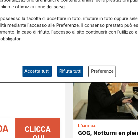
personalizzazione di annunci e contenuti, analisi delle prestazioni pubbl
itte dallo stesso Cristicchi,
blico e ottimizzazione dei servizi.
e
sonorità etniche, composte
possesso la facoltà di accettare in toto, rifiutare in toto oppure sele
alità mediante l'accesso alle Preferenze. Il consenso prestato può 
mento. In caso di rifiuto, l'accesso al sito continuerà con l'utilizzo e
e sulla Liguria seguiteci sul
obbligatori.
e
e su
Facebook
.
Accetta tutti
Rifiuta tutti
Preferenze
L'artista
GOG, Notturni en plein 