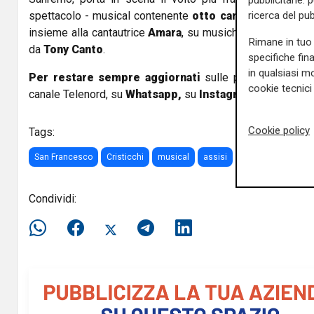
pubblicitarie: 
spettacolo - musical contenente
otto canzoni
inedite scr
ricerca del pub
insieme alla cantautrice
Amara
, su musiche originali dall
Rimane in tuo 
da
Tony Canto
.
specifiche fin
in qualsiasi mo
Per restare sempre aggiornati
sulle principali notizi
cookie tecnici 
canale Telenord, su
Whatsapp,
su
Instagram
,
su
Youtub
Cookie policy
Tags:
San Francesco
Cristicchi
musical
assisi
Condividi: