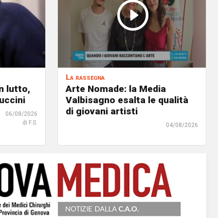
La rassegna
 lutto,
Arte Nomade: la Media
uccini
Valbisagno esalta le qualità
di giovani artisti
06/08/2026
di F.S.
04/08/2026