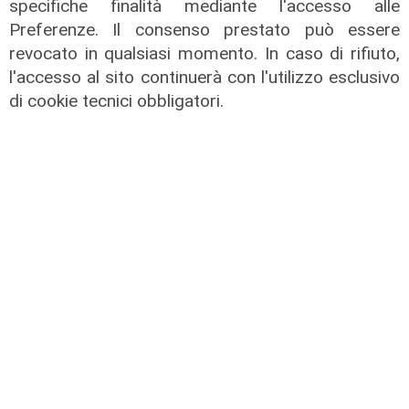
specifiche finalità mediante l'accesso alle
Preferenze. Il consenso prestato può essere
revocato in qualsiasi momento. In caso di rifiuto,
l'accesso al sito continuerà con l'utilizzo esclusivo
La partita
di cookie tecnici obbligatori.
Trofeo Spagnolo, Genoa battuto dal
Deportivo: al 'Ferraris' è 0-1
08/08/2026
di F.S.