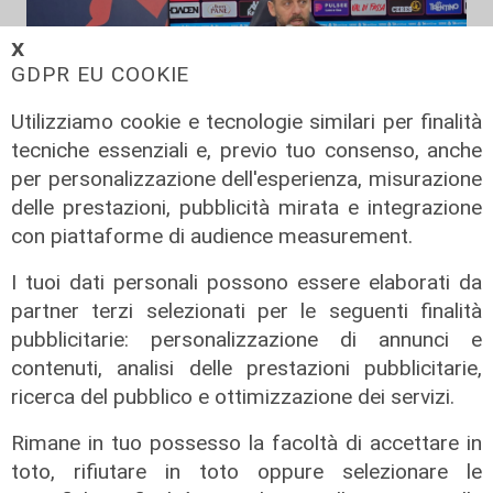
𝗫
GDPR EU COOKIE
Utilizziamo cookie e tecnologie similari per finalità
tecniche essenziali e, previo tuo consenso, anche
Post Deportivo
per personalizzazione dell'esperienza, misurazione
Genoa, De Rossi: "Non soddisfatto
delle prestazioni, pubblicità mirata e integrazione
delle amichevoli". Norton-Cuffy sul
con piattaforme di audience measurement.
piede di partenza
I tuoi dati personali possono essere elaborati da
09/08/2026
di Filippo Serio
partner terzi selezionati per le seguenti finalità
pubblicitarie: personalizzazione di annunci e
contenuti, analisi delle prestazioni pubblicitarie,
ricerca del pubblico e ottimizzazione dei servizi.
Rimane in tuo possesso la facoltà di accettare in
toto, rifiutare in toto oppure selezionare le