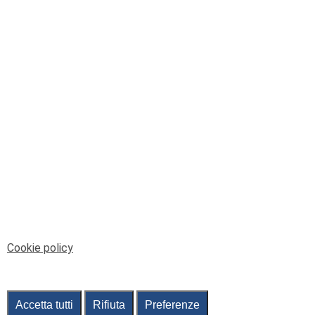
© Telenord Srl
P.IVA e CF: 00945590107 - ISC. REA - GE: 229501
Sede Legale: Via XX Settembre 41/3, 16121 GENOVA
PEC: contabilita@pec.telenord.it
Capitale sociale: 343.598,42 euro i.v.
Tutti i diritti riservati, vietata la copia anche parziale
dei contenuti
pubtelenord@telenord.it
Tel. 010 55 32 701
Informativa della privacy
|
Gestisci consenso
Cookie policy
Accetta tutti
Rifiuta
Preferenze