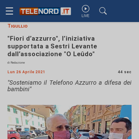
☰
LIVE
Tigullio
"Fiori d’azzurro", l’iniziativa
supportata a Sestri Levante
dall’associazione "O Leûdo"
di Redazione
Lun 26 Aprile 2021
44 sec
"Sosteniamo il Telefono Azzurro a difesa dei
bambini"