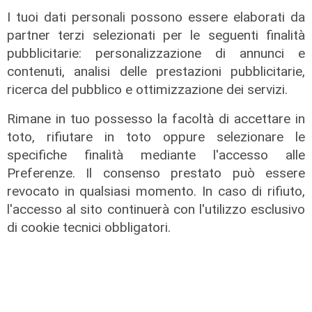
I tuoi dati personali possono essere elaborati da
partner terzi selezionati per le seguenti finalità
pubblicitarie: personalizzazione di annunci e
contenuti, analisi delle prestazioni pubblicitarie,
Rinnovo
ricerca del pubblico e ottimizzazione dei servizi.
"Non siamo solo organizzatori di
eventi": i CIV di Genova chiedono
Rimane in tuo possesso la facoltà di accettare in
più spazio nelle scelte per la città
toto, rifiutare in toto oppure selezionare le
06/08/2026
specifiche finalità mediante l'accesso alle
di F.S.
Preferenze. Il consenso prestato può essere
revocato in qualsiasi momento. In caso di rifiuto,
l'accesso al sito continuerà con l'utilizzo esclusivo
di cookie tecnici obbligatori.