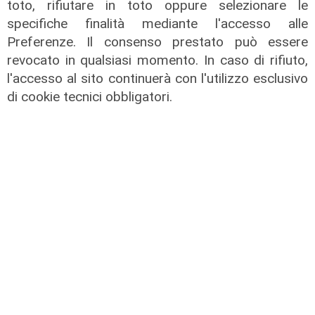
toto, rifiutare in toto oppure selezionare le
specifiche finalità mediante l'accesso alle
Preferenze. Il consenso prestato può essere
revocato in qualsiasi momento. In caso di rifiuto,
l'accesso al sito continuerà con l'utilizzo esclusivo
di cookie tecnici obbligatori.
la perdita
Addio a Piero Angela, aveva 93 anni. Il
ricordo di Matteo Bassetti
13/08/2022