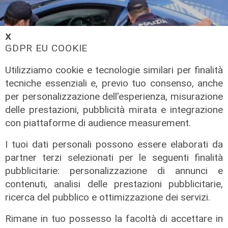
𝗫
GDPR EU COOKIE
Utilizziamo cookie e tecnologie similari per finalità
tecniche essenziali e, previo tuo consenso, anche
per personalizzazione dell'esperienza, misurazione
delle prestazioni, pubblicità mirata e integrazione
con piattaforme di audience measurement.
I tuoi dati personali possono essere elaborati da
in corso europa
partner terzi selezionati per le seguenti finalità
Genova, svaligiano un'officina e si
pubblicitarie: personalizzazione di annunci e
fermano a dividersi il bottino in strada:
contenuti, analisi delle prestazioni pubblicitarie,
arrestati due giovani
ricerca del pubblico e ottimizzazione dei servizi.
13/08/2022
Rimane in tuo possesso la facoltà di accettare in