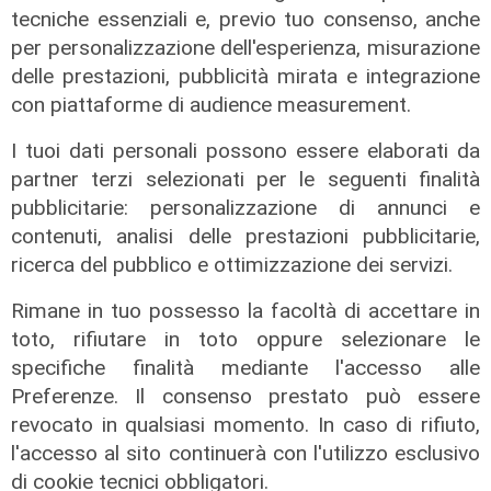
tecniche essenziali e, previo tuo consenso, anche
per personalizzazione dell'esperienza, misurazione
delle prestazioni, pubblicità mirata e integrazione
con piattaforme di audience measurement.
I tuoi dati personali possono essere elaborati da
partner terzi selezionati per le seguenti finalità
pubblicitarie: personalizzazione di annunci e
contenuti, analisi delle prestazioni pubblicitarie,
ricerca del pubblico e ottimizzazione dei servizi.
Rimane in tuo possesso la facoltà di accettare in
toto, rifiutare in toto oppure selezionare le
specifiche finalità mediante l'accesso alle
Preferenze. Il consenso prestato può essere
L'approfondimento
revocato in qualsiasi momento. In caso di rifiuto,
Parte dal ghetto la reazione contro
l'accesso al sito continuerà con l'utilizzo esclusivo
degrado e malavita. Tacchini
di cookie tecnici obbligatori.
(Centro Est) a Telenord: "Disagio