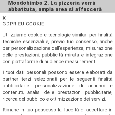
Mondobimbo 2. La pizzeria verrà
abbattuta, ampia area si affaccerà
su skate park"
𝗫
GDPR EU COOKIE
05/08/2026
Utilizziamo cookie e tecnologie similari per finalità
tecniche essenziali e, previo tuo consenso, anche
per personalizzazione dell'esperienza, misurazione
delle prestazioni, pubblicità mirata e integrazione
con piattaforme di audience measurement.
I tuoi dati personali possono essere elaborati da
partner terzi selezionati per le seguenti finalità
pubblicitarie: personalizzazione di annunci e
contenuti, analisi delle prestazioni pubblicitarie,
Le posizioni
ricerca del pubblico e ottimizzazione dei servizi.
Barricate sulle linee extraurbane a
integrazione delle linee Amt
Rimane in tuo possesso la facoltà di accettare in
05/08/2026