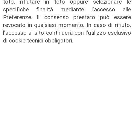
toto, rifiutare in toto oppure selezionare le
specifiche finalità mediante l'accesso alle
Preferenze. Il consenso prestato può essere
revocato in qualsiasi momento. In caso di rifiuto,
l'accesso al sito continuerà con l'utilizzo esclusivo
di cookie tecnici obbligatori.
L'impegno
Bassa Valbisagno riqualificata e
pulita: gli sforzi del presidente
Ivaldi
05/08/2026