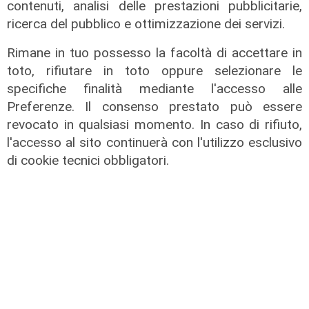
contenuti, analisi delle prestazioni pubblicitarie,
ricerca del pubblico e ottimizzazione dei servizi.
Rimane in tuo possesso la facoltà di accettare in
toto, rifiutare in toto oppure selezionare le
specifiche finalità mediante l'accesso alle
Preferenze. Il consenso prestato può essere
revocato in qualsiasi momento. In caso di rifiuto,
l'accesso al sito continuerà con l'utilizzo esclusivo
di cookie tecnici obbligatori.
La rassegna
Arte Nomade: la Media Valbisagno
esalta le qualità di giovani artisti
04/08/2026