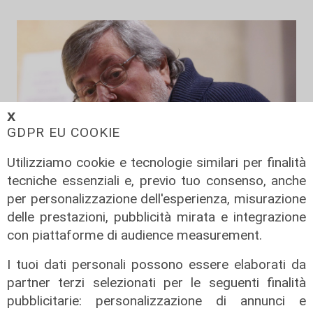
𝗫
GDPR EU COOKIE
Utilizziamo cookie e tecnologie similari per finalità
tecniche essenziali e, previo tuo consenso, anche
per personalizzazione dell'esperienza, misurazione
delle prestazioni, pubblicità mirata e integrazione
Addio
con piattaforme di audience measurement.
Mondo della musica in lutto, è
morto Francesco Guccini
I tuoi dati personali possono essere elaborati da
partner terzi selezionati per le seguenti finalità
06/08/2026
di F.S.
pubblicitarie: personalizzazione di annunci e