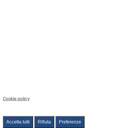
© Telenord Srl
P.IVA e CF: 00945590107 - ISC. REA - GE: 229501
Sede Legale: Via XX Settembre 41/3, 16121 GENOVA
PEC: contabilita@pec.telenord.it
Capitale sociale: 343.598,42 euro i.v.
Tutti i diritti riservati, vietata la copia anche parziale
dei contenuti
pubtelenord@telenord.it
Tel. 010 55 32 701
Informativa della privacy
|
Gestisci consenso
Cookie policy
Accetta tutti
Rifiuta
Preferenze