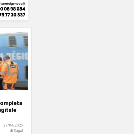
 completa
igitale
27/04/2025
di Sagal