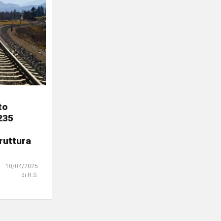
to
235
ruttura
10/04/2025
di R.S.