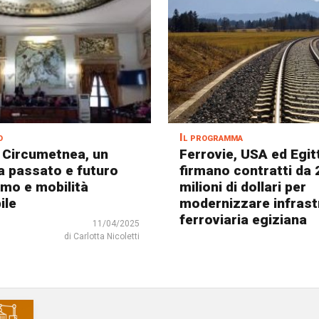
o
Il programma
 Circumetnea, un
Ferrovie, USA ed Egit
a passato e futuro
firmano contratti da 
smo e mobilità
milioni di dollari per
ile
modernizzare infrast
ferroviaria egiziana
11/04/2025
di Carlotta Nicoletti