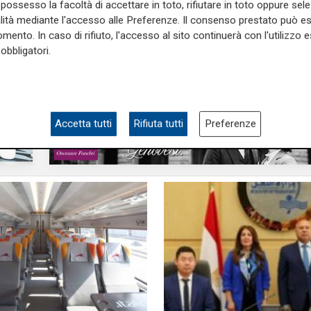
possesso la facoltà di accettare in toto, rifiutare in toto oppure sele
n viaggio sui binari
regionali per aiutare i
alità mediante l'accesso alle Preferenze. Il consenso prestato può 
pendolari
mento. In caso di rifiuto, l'accesso al sito continuerà con l'utilizzo e
18/04/2025
di s.g.
obbligatori.
Accetta tutti
Rifiuta tutti
Preferenze