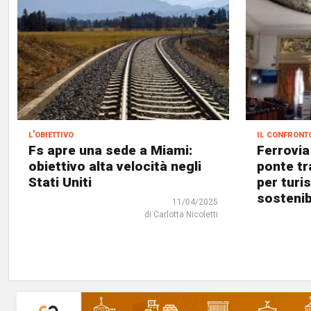
l'obiettivo
il confront
Fs apre una sede a Miami:
Ferrovia
obiettivo alta velocità negli
ponte tr
Stati Uniti
per turi
sostenib
11/04/2025
di Carlotta Nicoletti