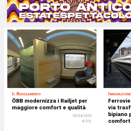
Il Regolamento
Innovazione
ÖBB modernizza i Railjet per
Ferrovie
maggiore comfort e qualità
via tras
bipiano p
30/04/2025
comfort
di D.B.