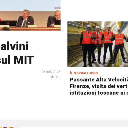
alvini
sul MIT
06/05/2025
Il sopralluogo
di D.B.
Passante Alta Velocità
Firenze, visita dei vert
istituzioni toscane ai 