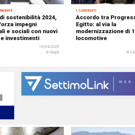
mbiente
i contratti
di sostenibilità 2024,
Accordo tra Progress
fforza impegni
Egitto: al via la
li e sociali con nuovi
modernizzazione di 
 e investimenti
locomotive
15/04/2025
di Sagal
di Ca