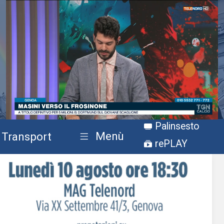
Stream
Unmute
Palinsesto
Type
Menù
Transport
rePLAY