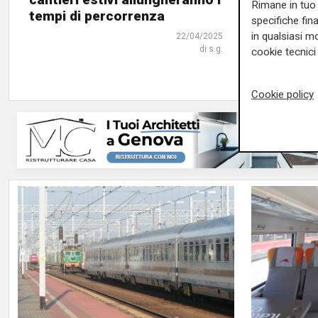
Rimane in tuo 
tempi di percorrenza
milioni i
specifiche fin
in qualsiasi mo
22/04/2025
di s.g.
cookie tecnici 
Cookie policy