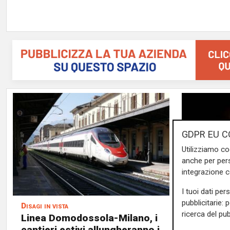
GDPR EU C
Utilizziamo co
anche per pers
integrazione 
I tuoi dati per
pubblicitarie: 
Disagi in vista
Le cifre
ricerca del pub
Linea Domodossola-Milano, i
Vacanze 
cantieri estivi allungheranno i
secondo 