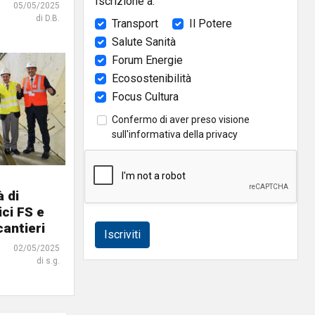
Iscrizione a:
05/05/2025
di D.B.
Transport
Il Potere
Salute Sanità
Forum Energie
Ecosostenibilità
Focus Cultura
Confermo di aver preso visione
sull'
informativa della privacy
 di
ici FS e
cantieri
Iscriviti
02/05/2025
di s.g.