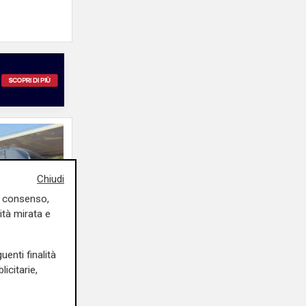
Chiudi
uo consenso,
ità mirata e
uenti finalità
icitarie,
in
dei