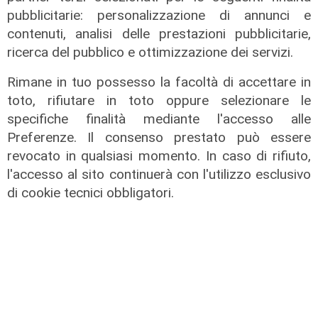
pubblicitarie: personalizzazione di annunci e
contenuti, analisi delle prestazioni pubblicitarie,
L'approfondimento
ricerca del pubblico e ottimizzazione dei servizi.
Parte dal ghetto la reazione contro
degrado e malavita. Tacchini
Rimane in tuo possesso la facoltà di accettare in
(Centro Est) a Telenord: "Disagio
toto, rifiutare in toto oppure selezionare le
sociale avanzato"
specifiche finalità mediante l'accesso alle
07/08/2026
Preferenze. Il consenso prestato può essere
revocato in qualsiasi momento. In caso di rifiuto,
l'accesso al sito continuerà con l'utilizzo esclusivo
di cookie tecnici obbligatori.