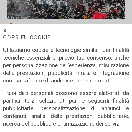
Tracollo
𝗫
Lo Spezia crolla a Catanzaro e vede
GDPR EU COOKIE
la Serie C: al “Ceravolo” finisce 4-2
Utilizziamo cookie e tecnologie similari per finalità
25/04/2026
di Redazione
tecniche essenziali e, previo tuo consenso, anche
per personalizzazione dell'esperienza, misurazione
delle prestazioni, pubblicità mirata e integrazione
con piattaforme di audience measurement.
I tuoi dati personali possono essere elaborati da
partner terzi selezionati per le seguenti finalità
pubblicitarie: personalizzazione di annunci e
contenuti, analisi delle prestazioni pubblicitarie,
ricerca del pubblico e ottimizzazione dei servizi.