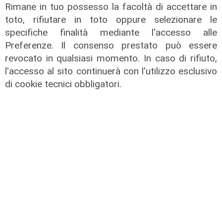
Rimane in tuo possesso la facoltà di accettare in
Il cambio
toto, rifiutare in toto oppure selezionare le
Spezia, esonerato Roberto
specifiche finalità mediante l'accesso alle
Donadoni. Ufficiale il ritorno di Luca
Preferenze. Il consenso prestato può essere
D'Angelo
revocato in qualsiasi momento. In caso di rifiuto,
23/03/2026
l'accesso al sito continuerà con l'utilizzo esclusivo
di Luca Pandimiglio
di cookie tecnici obbligatori.
La vigilia
Spezia, Donadoni: "La Sampdoria