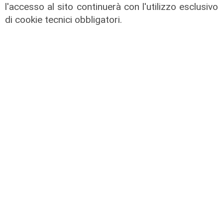
l'accesso al sito continuerà con l'utilizzo esclusivo
di cookie tecnici obbligatori.
il video
Savona, coppia di daini a passeggio
lungo l'Aurelia fra Bergeggi e
Spotorno
13/04/2022