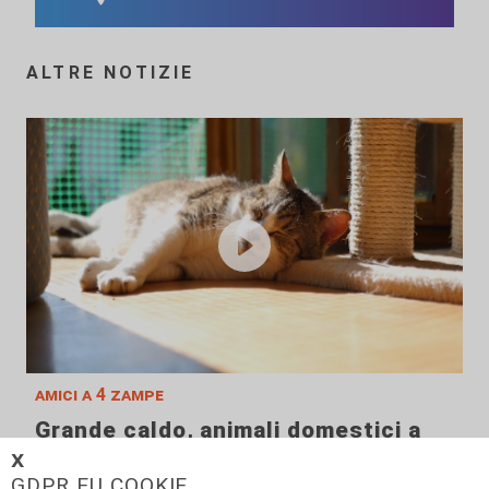
ALTRE NOTIZIE
amici a 4 zampe
Grande caldo, animali domestici a
rischio: i consigli del veterinario
𝗫
GDPR EU COOKIE