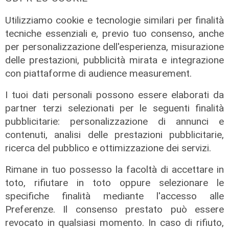
20/07/2022
di Anna Li Vigni
Utilizziamo cookie e tecnologie similari per finalità
tecniche essenziali e, previo tuo consenso, anche
per personalizzazione dell'esperienza, misurazione
delle prestazioni, pubblicità mirata e integrazione
con piattaforme di audience measurement.
I tuoi dati personali possono essere elaborati da
partner terzi selezionati per le seguenti finalità
pubblicitarie: personalizzazione di annunci e
l'intervento
contenuti, analisi delle prestazioni pubblicitarie,
Genova, l'assessore Piana e
ricerca del pubblico e ottimizzazione dei servizi.
l'emergenza cinghiali: "Ampliare i
Rimane in tuo possesso la facoltà di accettare in
calendari venatori"
toto, rifiutare in toto oppure selezionare le
02/05/2022
specifiche finalità mediante l'accesso alle
di Tiziana Cairati
Preferenze. Il consenso prestato può essere
revocato in qualsiasi momento. In caso di rifiuto,