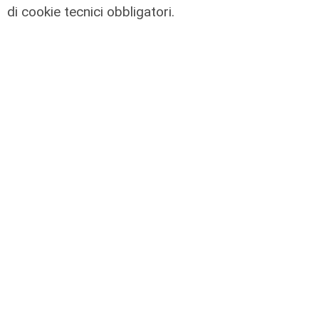
di cookie tecnici obbligatori.
Rinnovo
"Non siamo solo organizzatori di
eventi": i CIV di Genova chiedono
più spazio nelle scelte per la città
06/08/2026
di F.S.