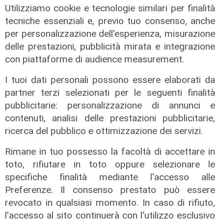
Utilizziamo cookie e tecnologie similari per finalità
tecniche essenziali e, previo tuo consenso, anche
per personalizzazione dell'esperienza, misurazione
delle prestazioni, pubblicità mirata e integrazione
con piattaforme di audience measurement.
I tuoi dati personali possono essere elaborati da
La posizione
partner terzi selezionati per le seguenti finalità
Agitazione aziende in subappalto
pubblicitarie: personalizzazione di annunci e
Amt: la situazione secondo il
contenuti, analisi delle prestazioni pubblicitarie,
vicepresidente Anav
ricerca del pubblico e ottimizzazione dei servizi.
06/08/2026
Rimane in tuo possesso la facoltà di accettare in
toto, rifiutare in toto oppure selezionare le
specifiche finalità mediante l'accesso alle
Preferenze. Il consenso prestato può essere
revocato in qualsiasi momento. In caso di rifiuto,
l'accesso al sito continuerà con l'utilizzo esclusivo