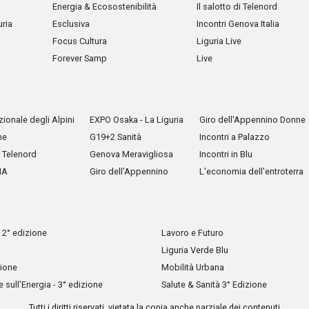
Energia & Ecosostenibilità
Il salotto di Telenord
uria
Esclusiva
Incontri Genova Italia
Focus Cultura
Liguria Live
Forever Samp
Live
ionale degli Alpini
EXPO Osaka - La Liguria
Giro dell'Appennino Donne
he
G19+2 Sanità
Incontri a Palazzo
Telenord
Genova Meravigliosa
Incontri in Blu
IA
Giro dell'Appennino
L'economia dell'entroterra
 2° edizione
Lavoro e Futuro
Liguria Verde Blu
zione
Mobilità Urbana
sull’Energia - 3° edizione
Salute & Sanità 3° Edizione
Tutti i diritti riservati, vietata la copia anche parziale dei contenuti