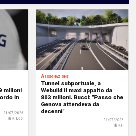
Assegnazione
Tunnel subportuale, a
9 milioni
Webuild il maxi appalto da
ordo in
803 milioni. Bucci: "Passo che
Genova attendeva da
decenni"
31/07/2026
di R. Eco.
31/07/2026
di R.P.