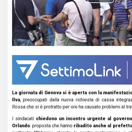
P
l
a
y
V
i
d
La giornata di Genova si è aperta con la manifestazio
e
Ilva
, preoccupati dalla nuova richiesta di cassa integra
o
Rossa che si è protratto per ore ha causato problemi al traff
I sindacati
chiedono un incontro urgente al governo 
Orlando
: proposta che hanno
ribadito anche al prefetto