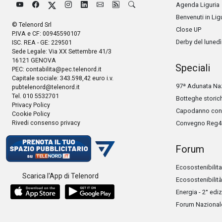
Agenda Liguria
Benvenuti in Lig
© Telenord Srl
Close UP
P.IVA e CF: 00945590107
Derby del lunedì
ISC. REA - GE: 229501
Sede Legale: Via XX Settembre 41/3
16121 GENOVA
Speciali
PEC:
contabilita@pec.telenord.it
Capitale sociale: 343.598,42 euro i.v.
97ª Adunata Naz
pubtelenord@telenord.it
Tel. 010 5532701
Botteghe storic
Privacy Policy
Capodanno con 
Cookie Policy
Rivedi consenso privacy
Convegno Reg4
Forum
Ecosostenibilita
Scarica l'App di Telenord
Ecosostenibilità
Energia - 2° edi
Forum Nazionale 