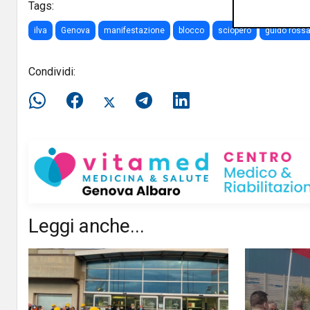
Tags:
ilva
Genova
manifestazione
blocco
sciopero
guido ross
Condividi:
Leggi anche...