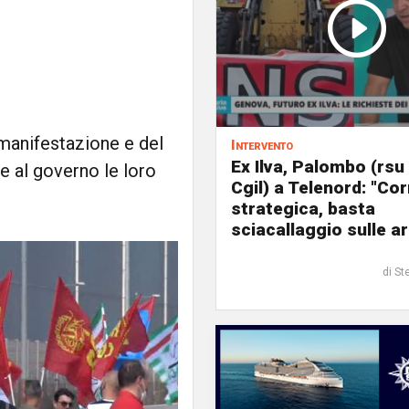
a manifestazione e del
Intervento
Ex Ilva, Palombo (rsu
e al governo le loro
Cgil) a Telenord: "Cor
strategica, basta
sciacallaggio sulle a
di St