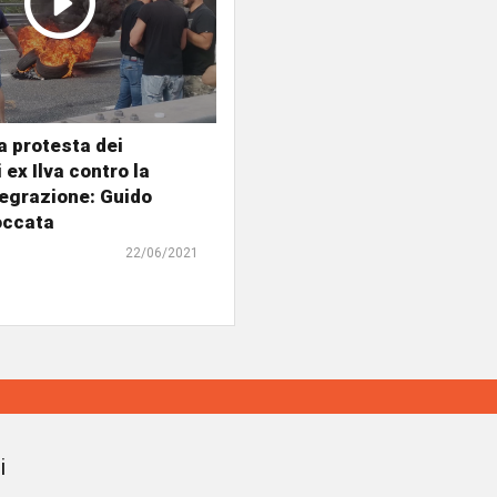
a protesta dei
 ex Ilva contro la
egrazione: Guido
occata
22/06/2021
i