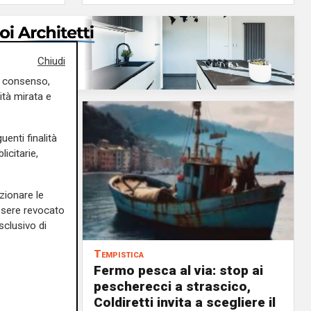
Chiudi
uo consenso,
ità mirata e
uenti finalità
icitarie,
zionare le
essere revocato
sclusivo di
Tempistica
Fermo pesca al via: stop ai
ilioni di
pescherecci a strascico,
Coldiretti invita a scegliere il