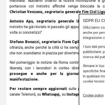
mattinata: "Abbiamo chiarito la nostra motivazione e g
portavoce col ministro affinché venga bloccata la c
Christian Venzano, segretario generale Fim Cisl Ligu
GDPR EU C
Antonio Apa, segretario generale Uilm Genova, t
ministro ha già rinviato in passato gli appuntamenti presi
Utilizziamo co
volta si concretizzi".
anche per pers
integrazione 
Stefano Bonazzi, segretario Fiom Cgil Genova, aggi
I tuoi dati per
oltranza, anche perché la città ci ha sempre mostato vic
pubblicitarie: 
che non scendiamo in piazza per divertimento, ma per salva
ricerca del pub
Nel pomeriggio le notizie da Roma continuano a latitare,
Rimane in tuo 
liberata, con i lavoratori in corteo diretti al consiglio
specifiche fin
prosegue e anche per la giornata di mercole
in qualsiasi mo
manifestazione.
cookie tecnici 
Per restare sempre aggiornati
sulle principali notizi
canale Telenord, su
Whatsapp,
su
Instagram
,
su
Youtub
Cookie policy