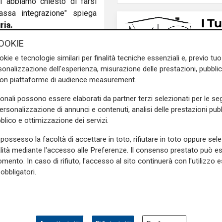
li abbiamo chiesto di farsi
assa integrazione" spiega
ria.
OOKIE
iene a puntualizzare:
"Il
 con noi, speriamo che questa
okie e tecnologie similari per finalità tecniche essenziali e, previo t
onalizzazione dell'esperienza, misurazione delle prestazioni, pubblic
con piattaforme di audience measurement.
unge:
"Noi andremo avanti a
sonali possono essere elaborati da partner terzi selezionati per le seg
inanza: i genovesi capiscono
personalizzazione di annunci e contenuti, analisi delle prestazioni pubbl
guardare i posti di lavoro".
blico e ottimizzazione dei servizi.
 ma via Guido Rossa è stata
possesso la facoltà di accettare in toto, rifiutare in toto oppure sele
 di fabbrica.
Lo sciopero
alità mediante l'accesso alle Preferenze. Il consenso prestato può 
dì previsti presidi e
mento. In caso di rifiuto, l'accesso al sito continuerà con l'utilizzo e
obbligatori.
Numeri
e sulla Liguria seguiteci sul
Filse chiude il 2025 in
e
e su
Facebook
.
crescita: gestiti 559 m
euro e 132 milioni di