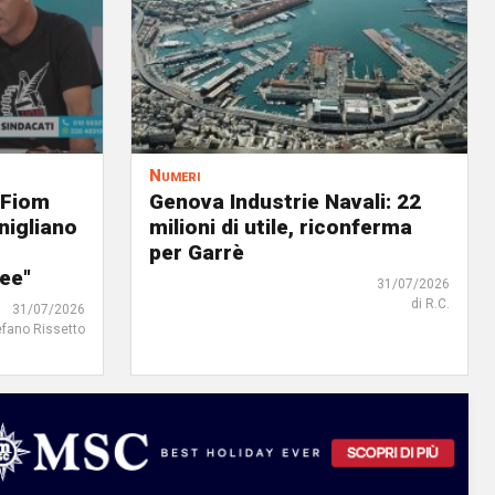
Numeri
 Fiom
Genova Industrie Navali: 22
nigliano
milioni di utile, riconferma
per Garrè
ree"
31/07/2026
di R.C.
31/07/2026
efano Rissetto