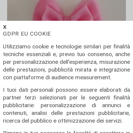
𝗫
GDPR EU COOKIE
Utilizziamo cookie e tecnologie similari per finalità
tecniche essenziali e, previo tuo consenso, anche
per personalizzazione dell'esperienza, misurazione
delle prestazioni, pubblicità mirata e integrazione
con piattaforme di audience measurement.
Benvenuta
Fiocco rosa a Telenord: è nata
I tuoi dati personali possono essere elaborati da
Azzurra, la figlia di Gilberto Volpara
partner terzi selezionati per le seguenti finalità
pubblicitarie: personalizzazione di annunci e
10/08/2026
di Redazione
contenuti, analisi delle prestazioni pubblicitarie,
ricerca del pubblico e ottimizzazione dei servizi.