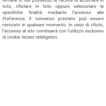
Rimane in tuo possesso la facoltà di accettare in
toto, rifiutare in toto oppure selezionare le
specifiche finalità mediante l'accesso alle
Preferenze. Il consenso prestato può essere
revocato in qualsiasi momento. In caso di rifiuto,
l'accesso al sito continuerà con l'utilizzo esclusivo
di cookie tecnici obbligatori.
Ondata di calore
Caldo insopportabile, a Genova
bollino rosso fino a mercoledì:
temperature fino a 37 gradi
10/08/2026
di F.S.