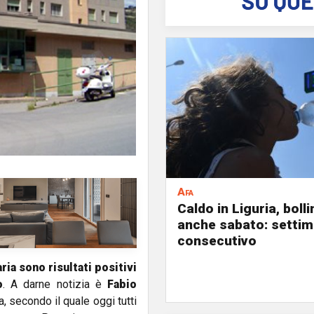
Afa
Caldo in Liguria, boll
anche sabato: settim
consecutivo
ia sono risultati positivi
o
. A darne notizia è
Fabio
, secondo il quale oggi tutti