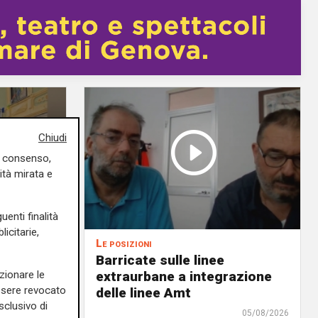
Chiudi
uo consenso,
ità mirata e
uenti finalità
icitarie,
Le posizioni
lenord:
Barricate sulle linee
 cani al
extraurbane a integrazione
zionare le
essere revocato
 2. La
delle linee Amt
sclusivo di
uta,
05/08/2026