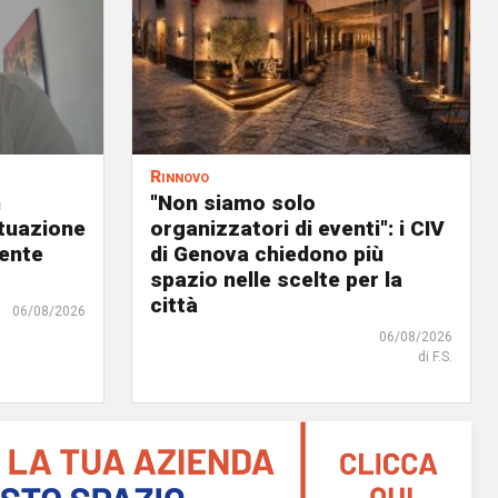
Rinnovo
n
"Non siamo solo
ituazione
organizzatori di eventi": i CIV
dente
di Genova chiedono più
spazio nelle scelte per la
città
06/08/2026
06/08/2026
di F.S.