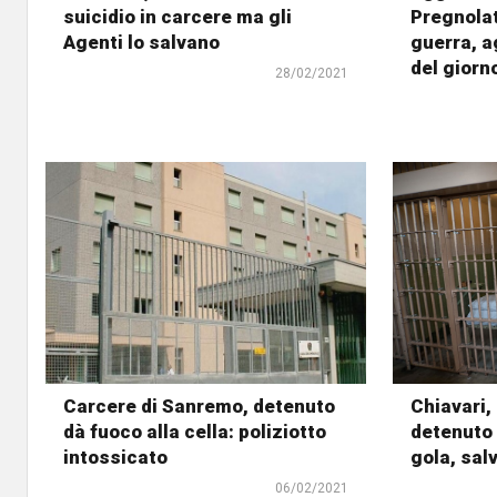
suicidio in carcere ma gli
Pregnolat
Agenti lo salvano
guerra, a
del giorn
28/02/2021
Carcere di Sanremo, detenuto
Chiavari,
dà fuoco alla cella: poliziotto
detenuto t
intossicato
gola, sal
06/02/2021