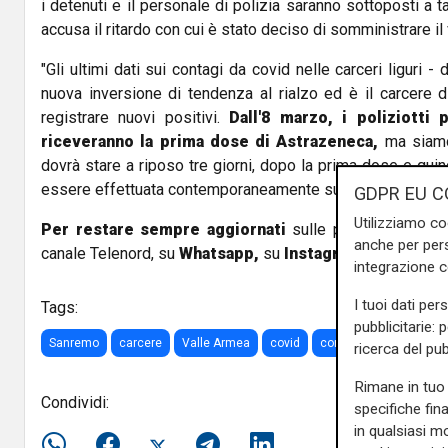
i detenuti e il personale di polizia saranno sottoposti a
accusa il ritardo con cui è stato deciso di somministrare il 
"Gli ultimi dati sui contagi da covid nelle carceri liguri -
nuova inversione di tendenza al rialzo ed è il carcere
registrare nuovi positivi.
Dall'8 marzo, i poliziotti p
riceveranno la prima dose di Astrazeneca,
ma siamo 
dovrà stare a riposo tre giorni, dopo la prima dose e quin
essere effettuata contemporaneamente su tutti".
GDPR EU C
Utilizziamo co
Per restare sempre aggiornati
sulle principali notizi
anche per pers
canale Telenord, su
Whatsapp,
su
Instagram
,
su
Youtub
integrazione 
I tuoi dati per
Tags:
pubblicitarie: 
Sanremo
carcere
Valle Armea
covid
coronavirus
positivi
ricerca del pub
Rimane in tuo 
Condividi:
specifiche fin
in qualsiasi mo