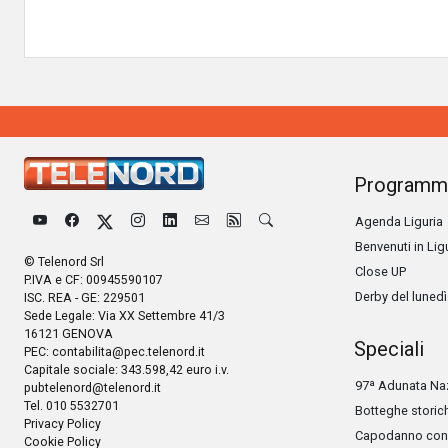
Programm
Agenda Liguria
Benvenuti in Lig
© Telenord Srl
Close UP
P.IVA e CF: 00945590107
Derby del lunedì
ISC. REA - GE: 229501
Sede Legale: Via XX Settembre 41/3
16121 GENOVA
Speciali
PEC:
contabilita@pec.telenord.it
Capitale sociale: 343.598,42 euro i.v.
97ª Adunata Naz
pubtelenord@telenord.it
Tel. 010 5532701
Botteghe storic
Privacy Policy
Capodanno con 
Cookie Policy