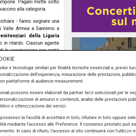
 tampone. Pagani mette sotto
vaccino alla categoria.
 dichiara - fanno segnare una
 di Valle Armea a Sanremo a
enitenziari della Liguria
in ritardo. Ciascun agente
di la vaccinazione non potrà
OOKIE
okie e tecnologie similari per finalità tecniche essenziali e, previo t
e sulla Liguria seguiteci sul
onalizzazione dell'esperienza, misurazione delle prestazioni, pubblic
e
e su
Facebook
.
con piattaforme di audience measurement.
sonali possono essere elaborati da partner terzi selezionati per le seg
personalizzazione di annunci e contenuti, analisi delle prestazioni pubbl
Le novità
blico e ottimizzazione dei servizi.
Ass. Viscogliosi a Te
"A Puntavagno un'area
possesso la facoltà di accettare in toto, rifiutare in toto oppure sele
alità mediante l'accesso alle Preferenze. Il consenso prestato può 
posto di Mondobimbo
mento. In caso di rifiuto, l'accesso al sito continuerà con l'utilizzo e
pizzeria verrà abbatt