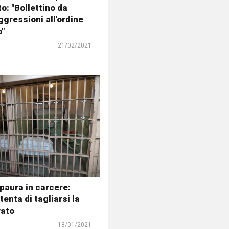
o: "Bollettino da
ggressioni all'ordine
o"
21/02/2021
 paura in carcere:
enta di tagliarsi la
vato
18/01/2021