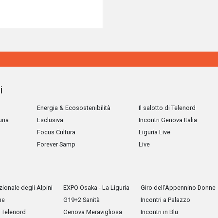
i
Energia & Ecosostenibilità
Il salotto di Telenord
uria
Esclusiva
Incontri Genova Italia
Focus Cultura
Liguria Live
Forever Samp
Live
ionale degli Alpini
EXPO Osaka - La Liguria
Giro dell'Appennino Donne
he
G19+2 Sanità
Incontri a Palazzo
Telenord
Genova Meravigliosa
Incontri in Blu