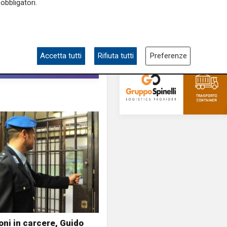
obbligatori.
ampia area si affacc
skate park"
Accetta tutti
Rifiuta tutti
Preferenze
ni in carcere, Guido