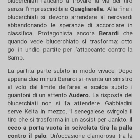
blucerchiati faticano a trovare la via del tiro
senza l’imprescindibile
Quagliarella.
Alla fine i
blucerchiati si devono arrendere ai neroverdi
abbandonando le speranze di accorciare in
classifica. Protagonista ancora
Berardi
che
quando vede blucerchiato si trasforma: otto
gol in undici partite per l'attaccante contro la
Samp.
La partita parte subito in modo vivace. Dopo
appena due minuti Berardi si inventa un sinistro
al volo dal limite dell’area e scalda subito i
guantoni di un attento
Audero.
La risposta dei
blucerchiati non si fa attendere. Gabbiadini
serve Keita in mezzo, il senegalese svirgola il
tiro che si trasforma in un assist per Jankto.
Il
ceco a porta vuota in scivolata tira la palla
contro il palo
. Un’occasione clamorosa tra la