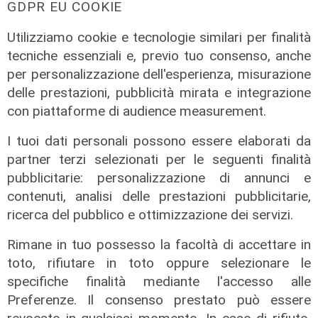
GDPR EU COOKIE
Utilizziamo cookie e tecnologie similari per finalità
tecniche essenziali e, previo tuo consenso, anche
per personalizzazione dell'esperienza, misurazione
delle prestazioni, pubblicità mirata e integrazione
con piattaforme di audience measurement.
I tuoi dati personali possono essere elaborati da
partner terzi selezionati per le seguenti finalità
Mercato
pubblicitarie: personalizzazione di annunci e
La Sampdoria blinda Krastev: il
contenuti, analisi delle prestazioni pubblicitarie,
portiere prolunga fino al 2030
ricerca del pubblico e ottimizzazione dei servizi.
05/08/2026
di F.S.
Rimane in tuo possesso la facoltà di accettare in
toto, rifiutare in toto oppure selezionare le
specifiche finalità mediante l'accesso alle
Preferenze. Il consenso prestato può essere