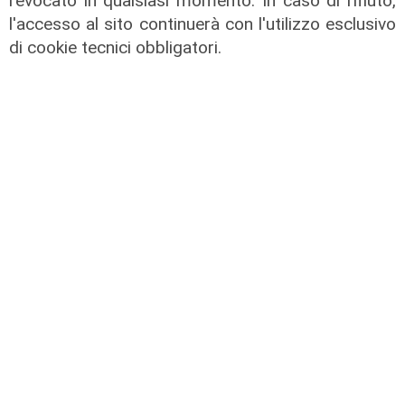
revocato in qualsiasi momento. In caso di rifiuto,
l'accesso al sito continuerà con l'utilizzo esclusivo
di cookie tecnici obbligatori.
La festa
80 anni di Sampdoria, il 12 agosto