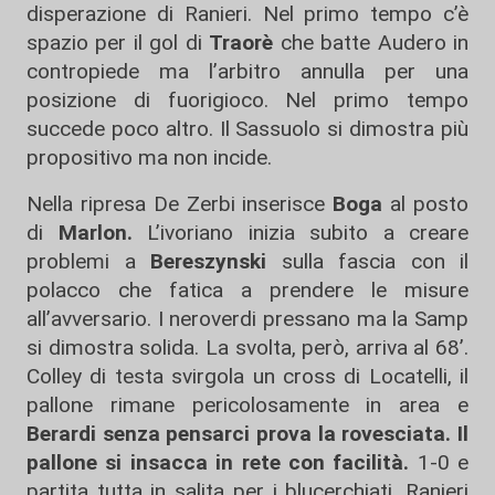
disperazione di Ranieri. Nel primo tempo c’è
spazio per il gol di
Traorè
che batte Audero in
contropiede ma l’arbitro annulla per una
posizione di fuorigioco. Nel primo tempo
succede poco altro. Il Sassuolo si dimostra più
propositivo ma non incide.
Nella ripresa De Zerbi inserisce
Boga
al posto
di
Marlon.
L’ivoriano inizia subito a creare
problemi a
Bereszynski
sulla fascia con il
polacco che fatica a prendere le misure
all’avversario. I neroverdi pressano ma la Samp
si dimostra solida. La svolta, però, arriva al 68’.
Colley di testa svirgola un cross di Locatelli, il
pallone rimane pericolosamente in area e
Berardi senza pensarci prova la rovesciata. Il
pallone si insacca in rete con facilità.
1-0 e
partita tutta in salita per i blucerchiati. Ranieri