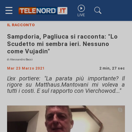
☰
LIVE
il racconto
Sampdoria, Pagliuca si racconta: "Lo
Scudetto mi sembra ieri. Nessuno
come Vujadin"
di Alessandro Bacci
Mar 23 Marzo 2021
2 min, 27 sec
L'ex portiere: "La parata più importante? Il
rigore su Matthaus.Mantovani mi voleva a
tutti i costi. E sul rapporto con Vierchowod..."