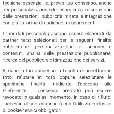
tecniche essenziali e, previo tuo consenso, anche
Mercato
per personalizzazione dell'esperienza, misurazione
Sampdoria, Begic migliora. Pressing
delle prestazioni, pubblicità mirata e integrazione
per il portiere Vindhal
con piattaforme di audience measurement.
06/08/2026
I tuoi dati personali possono essere elaborati da
di Redazione Sport
partner terzi selezionati per le seguenti finalità
pubblicitarie: personalizzazione di annunci e
contenuti, analisi delle prestazioni pubblicitarie,
ricerca del pubblico e ottimizzazione dei servizi.
Rimane in tuo possesso la facoltà di accettare in
toto, rifiutare in toto oppure selezionare le
specifiche finalità mediante l'accesso alle
Preferenze. Il consenso prestato può essere
revocato in qualsiasi momento. In caso di rifiuto,
l'accesso al sito continuerà con l'utilizzo esclusivo
Mercato
di cookie tecnici obbligatori.