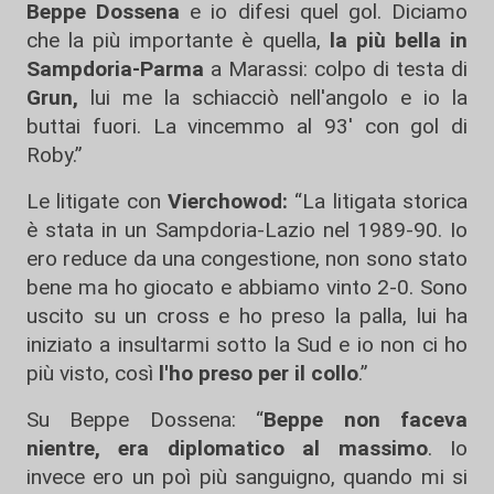
Beppe Dossena
e io difesi quel gol. Diciamo
che la più importante è quella,
la più bella in
Sampdoria-Parma
a Marassi: colpo di testa di
Grun,
lui me la schiacciò nell'angolo e io la
buttai fuori. La vincemmo al 93' con gol di
Roby.”
Le litigate con
Vierchowod:
“La litigata storica
è stata in un Sampdoria-Lazio nel 1989-90. Io
ero reduce da una congestione, non sono stato
bene ma ho giocato e abbiamo vinto 2-0. Sono
uscito su un cross e ho preso la palla, lui ha
iniziato a insultarmi sotto la Sud e io non ci ho
più visto, così
l'ho preso per il collo
.”
Su Beppe Dossena: “
Beppe non faceva
nientre, era diplomatico al massimo
. Io
invece ero un poì più sanguigno, quando mi si