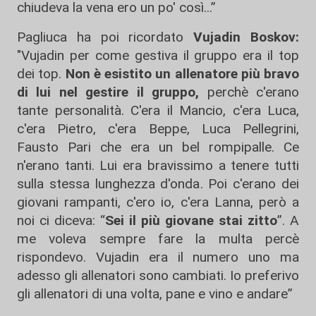
chiudeva la vena ero un po' così...”
Pagliuca ha poi ricordato
Vujadin Boskov:
"Vujadin per come gestiva il gruppo era il top
dei top.
Non è esistito un allenatore più bravo
di lui nel gestire il gruppo,
perchè c'erano
tante personalità. C'era il Mancio, c'era Luca,
c'era Pietro, c'era Beppe, Luca Pellegrini,
Fausto Pari che era un bel rompipalle. Ce
n'erano tanti. Lui era bravissimo a tenere tutti
sulla stessa lunghezza d'onda. Poi c'erano dei
giovani rampanti, c'ero io, c'era Lanna, però a
noi ci diceva: “
Sei il più giovane stai zitto
”. A
me voleva sempre fare la multa percè
rispondevo. Vujadin era il numero uno ma
adesso gli allenatori sono cambiati. Io preferivo
gli allenatori di una volta, pane e vino e andare”