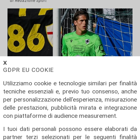
di Redazione Sport
𝗫
GDPR EU COOKIE
Utilizziamo cookie e tecnologie similari per finalità
Mercato
tecniche essenziali e, previo tuo consenso, anche
per personalizzazione dell'esperienza, misurazione
La Sampdoria blinda Krastev: il
delle prestazioni, pubblicità mirata e integrazione
portiere prolunga fino al 2030
con piattaforme di audience measurement.
05/08/2026
di F.S.
I tuoi dati personali possono essere elaborati da
partner terzi selezionati per le seguenti finalità