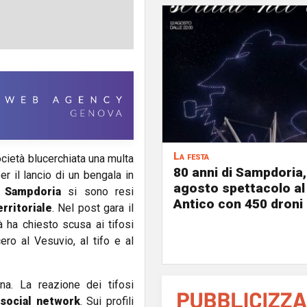
La festa
cietà blucerchiata una multa
80 anni di Sampdoria, 
r il lancio di un bengala in
agosto spettacolo al
a
Sampdoria
si sono resi
Antico con 450 droni
rritoriale
. Nel post gara il
 ha chiesto scusa ai tifosi
ro al Vesuvio, al tifo e al
na. La reazione dei tifosi
i
social network
. Sui profili