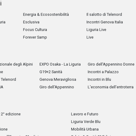
i
Energia & Ecosostenibilità
Il salotto di Telenord
uria
Esclusiva
Incontri Genova Italia
Focus Cultura
Liguria Live
Forever Samp
Live
ionale degli Alpini
EXPO Osaka - La Liguria
Giro dell'Appennino Donne
he
G19+2 Sanità
Incontri a Palazzo
Telenord
Genova Meravigliosa
Incontri in Blu
IA
Giro dell'Appennino
L'economia dell'entroterra
 2° edizione
Lavoro e Futuro
Liguria Verde Blu
zione
Mobilità Urbana