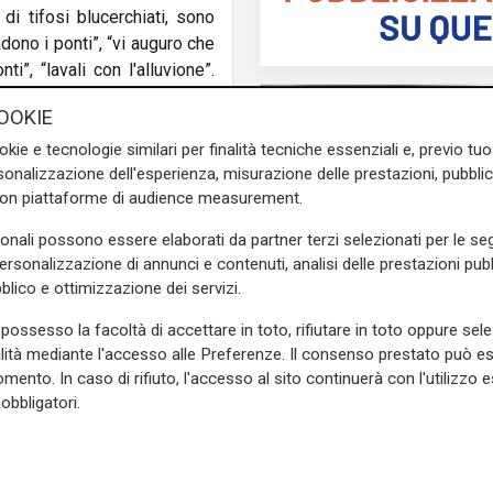
di tifosi blucerchiati, sono
adono i ponti”, “vi auguro che
i”, “lavali con l'alluvione”.
ittura a leggere, e che non
OOKIE
in uno stadio di calcio.
okie e tecnologie similari per finalità tecniche essenziali e, previo t
menti dalle proprie pagine,
onalizzazione dell'esperienza, misurazione delle prestazioni, pubblic
 si confermano una valvola di
con piattaforme di audience measurement.
 questo con il calcio e con
sonali possono essere elaborati da partner terzi selezionati per le seg
 per dei cori beceri dovrebbe
personalizzazione di annunci e contenuti, analisi delle prestazioni pubbl
 I cori della Gradinata Sud
blico e ottimizzazione dei servizi.
eazioni sui social meritano
 insulti e le discriminazioni
Mia, Tua, Nostra
possesso la facoltà di accettare in toto, rifiutare in toto oppure sele
Sampdoria, campagn
tro e fuori dagli stadi.
alità mediante l'accesso alle Preferenze. Il consenso prestato può 
abbonamenti a gonfie
mento. In caso di rifiuto, l'accesso al sito continuerà con l'utilizzo e
e sulla Liguria seguiteci sul
superata quota 15mil
obbligatori.
e
e su
Facebook
.