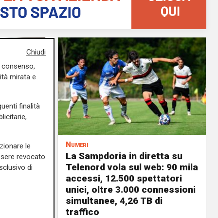
Chiudi
uo consenso,
ità mirata e
uenti finalità
icitarie,
Numeri
zionare le
a
La Sampdoria in diretta su
essere revocato
 vele:
Telenord vola sul web: 90 mila
sclusivo di
a rinnovi
accessi, 12.500 spettatori
unici, oltre 3.000 connessioni
03/08/2026
simultanee, 4,26 TB di
di F.S.
traffico