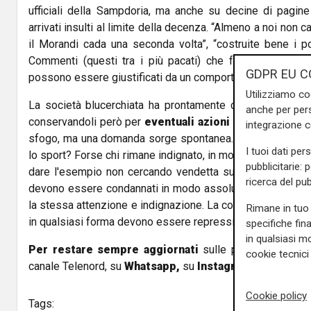
ufficiali della Sampdoria, ma anche su decine di pagine 
arrivati insulti al limite della decenza. “Almeno a noi non c
il Morandi cada una seconda volta”, “costruite bene i pont
Commenti (questi tra i più pacati) che fatichiamo addir
GDPR EU C
possono essere giustificati da un comportamento sbagliato 
Utilizziamo co
La società blucerchiata ha prontamente cancellato i com
anche per pers
conservandoli però per
eventuali azioni legali
. I social
integrazione 
sfogo, ma una domanda sorge spontanea. Che cosa c'entra
I tuoi dati per
lo sport? Forse chi rimane indignato, in modo giustificato,
pubblicitarie: 
dare l'esempio non cercando vendetta sui social network.
ricerca del pub
devono essere condannati in modo assoluto ma anche le r
la stessa attenzione e indignazione. La cosa certa è che gli
Rimane in tuo 
in qualsiasi forma devono essere repressi in ogni modo, den
specifiche fin
in qualsiasi mo
Per restare sempre aggiornati
sulle principali notizi
cookie tecnici 
canale Telenord, su
Whatsapp,
su
Instagram
,
su
Youtub
Cookie policy
Tags: