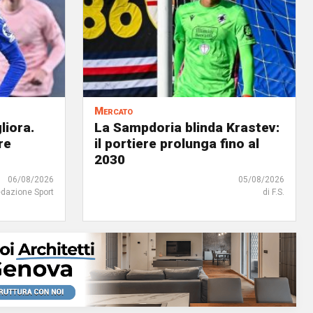
Mercato
liora.
La Sampdoria blinda Krastev:
re
il portiere prolunga fino al
2030
06/08/2026
05/08/2026
edazione Sport
di F.S.