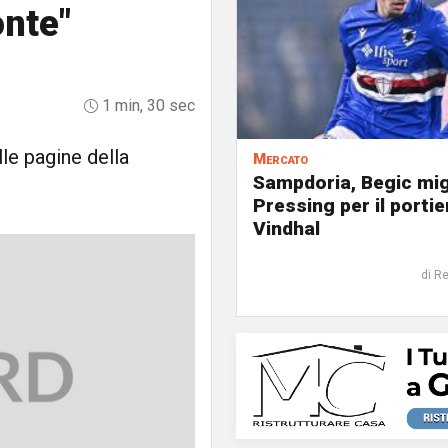
onte"
1 min, 30 sec
le pagine della
Mercato
Sampdoria, Begic mig
Pressing per il portie
Vindhal
di R