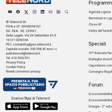
Programm
Agenda Liguria
Benvenuti in Lig
© Telenord Srl
Close UP
P.IVA e CF: 00945590107
Derby del lunedì
ISC. REA - GE: 229501
Sede Legale: Via XX Settembre 41/3
16121 GENOVA
Speciali
PEC:
contabilita@pec.telenord.it
Capitale sociale: 343.598,42 euro i.v.
97ª Adunata Naz
pubtelenord@telenord.it
Tel. 010 5532701
Botteghe storic
Privacy Policy
Capodanno con 
Cookie Policy
Rivedi consenso privacy
Convegno Reg4
Forum
Ecosostenibilita
Scarica l'App di Telenord
Ecosostenibilità
Energia - 2° edi