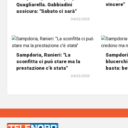
vincere"
Quagliarella. Gabbiadini
assicura: "Sabato ci sarà"
04/02/2020
Sampdoria, Ranieri: "La
Sampdoria
sconfitta ci può stare ma la
blucerchi
prestazione c'è stata"
basta: bef
04/02/2020