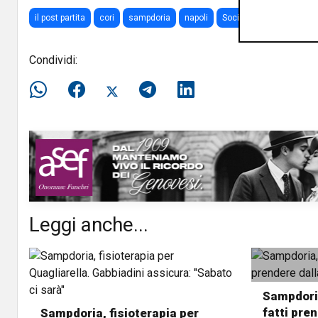
il post partita
cori
sampdoria
napoli
Social Network
Condividi:
Leggi anche...
Sampdoria
fatti pren
Sampdoria, fisioterapia per