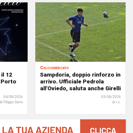
Calciomercato
il 12
Sampdoria, doppio rinforzo in
 Porto
arrivo. Ufficiale Pedrola
all'Oviedo, saluta anche Girelli
04/08/2026
03/08/2026
di Filippo Serio
di r.c.