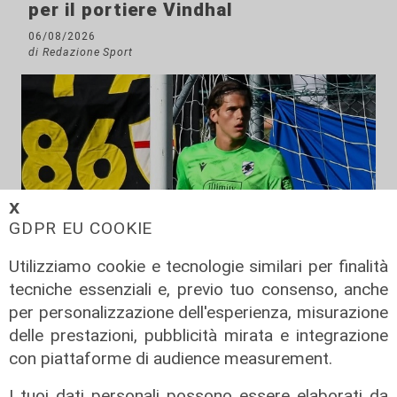
per il portiere Vindhal
06/08/2026
di Redazione Sport
𝗫
GDPR EU COOKIE
Utilizziamo cookie e tecnologie similari per finalità
tecniche essenziali e, previo tuo consenso, anche
Mercato
per personalizzazione dell'esperienza, misurazione
La Sampdoria blinda Krastev: il
delle prestazioni, pubblicità mirata e integrazione
portiere prolunga fino al 2030
con piattaforme di audience measurement.
05/08/2026
I tuoi dati personali possono essere elaborati da