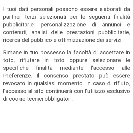
I tuoi dati personali possono essere elaborati da
partner terzi selezionati per le seguenti finalità
pubblicitarie: personalizzazione di annunci e
contenuti, analisi delle prestazioni pubblicitarie,
ricerca del pubblico e ottimizzazione dei servizi.
La condivisione
Rimane in tuo possesso la facoltà di accettare in
Emergenza idrica, Scajola e Cirio:
toto, rifiutare in toto oppure selezionare le
«Strategia Comune tra i nostri
specifiche finalità mediante l'accesso alle
territori"
Preferenze. Il consenso prestato può essere
08/08/2026
revocato in qualsiasi momento. In caso di rifiuto,
di Gilberto Volpara
l'accesso al sito continuerà con l'utilizzo esclusivo
di cookie tecnici obbligatori.