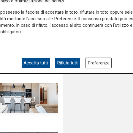
blico e ottimizzazione dei servizi.
e sulla Liguria seguiteci sul
e
e su
Facebook
.
possesso la facoltà di accettare in toto, rifiutare in toto oppure sele
alità mediante l'accesso alle Preferenze. Il consenso prestato può 
mento. In caso di rifiuto, l'accesso al sito continuerà con l'utilizzo e
obbligatori.
vestimento
Accetta tutti
Rifiuta tutti
Preferenze