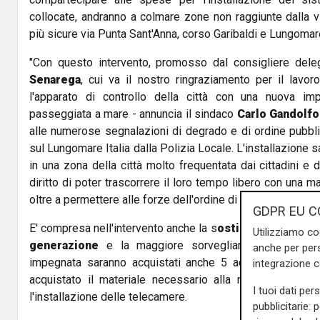
collocate, andranno a colmare zone non raggiunte dalla 
più sicure via Punta Sant'Anna, corso Garibaldi e Lungomare
"Con questo intervento, promosso dal consigliere dele
Senarega
, cui va il nostro ringraziamento per il lavor
l'apparato di controllo della città con una nuova impo
passeggiata a mare - annuncia il sindaco
Carlo Gandolfo
alle numerose segnalazioni di degrado e di ordine pubblic
sul Lungomare Italia dalla Polizia Locale. L'installazione s
in una zona della città molto frequentata dai cittadini e 
diritto di poter trascorrere il loro tempo libero con una 
oltre a permettere alle forze dell'ordine di individuare ille
GDPR EU C
E' compresa nell'intervento anche la s
ostituzione di alc
Utilizziamo co
generazione
e la maggiore sorveglianza del Palazz
anche per pers
impegnata saranno acquistati anche 5 accessori di me
integrazione 
acquistato il materiale necessario alla realizzazione del
I tuoi dati per
l'installazione delle telecamere.
pubblicitarie: 