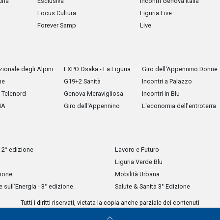
uria
Esclusiva
Incontri Genova Italia
Focus Cultura
Liguria Live
Forever Samp
Live
ionale degli Alpini
EXPO Osaka - La Liguria
Giro dell'Appennino Donne
he
G19+2 Sanità
Incontri a Palazzo
Telenord
Genova Meravigliosa
Incontri in Blu
IA
Giro dell'Appennino
L'economia dell'entroterra
 2° edizione
Lavoro e Futuro
Liguria Verde Blu
zione
Mobilità Urbana
sull’Energia - 3° edizione
Salute & Sanità 3° Edizione
Tutti i diritti riservati, vietata la copia anche parziale dei contenuti