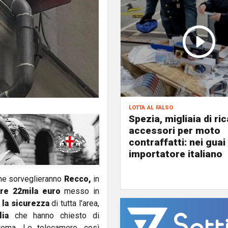
lotta al falso
Spezia, migliaia di ri
accessori per moto
contraffatti: nei guai
importatore italiano
e sorveglieranno
Recco,
in
re 22mila euro
messo in
la sicurezza
di tutta l'area,
ia
che hanno chiesto di
stema. Le telecamere, così