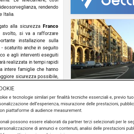
videosorveglianza, rendendo
 Italia.
gato alla sicurezza
Franco
o svolto, si va a rafforzare
rtante installazione sulla
- scaturito anche in seguito
o e agli interventi eseguiti
arà realizzata in tempi rapidi
da intere famiglie che hanno
maggiore sicurezza possibile,
citi comportamenti".
in fuga
OOKIE
Spezia, badante spar
une telecamere di vecchia
okie e tecnologie similari per finalità tecniche essenziali e, previo t
un giorno intero con 
o comunale. Con la cifra
onalizzazione dell'esperienza, misurazione delle prestazioni, pubblic
94enne: arrestata pe
morizzazione video e sarà
con piattaforme di audience measurement.
sequestro di persona
l'infrastruttura di rete per
sonali possono essere elaborati da partner terzi selezionati per le seg
personalizzazione di annunci e contenuti, analisi delle prestazioni pubbl