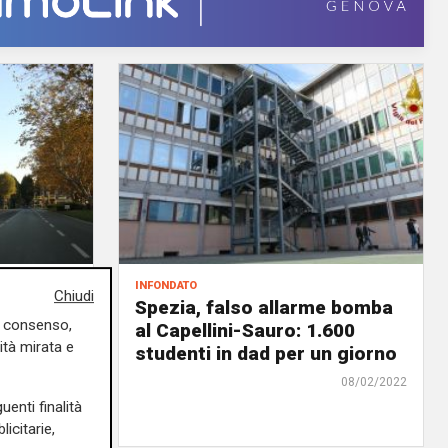
infondato
Chiudi
isce per
Spezia, falso allarme bomba
uo consenso,
un
al Capellini-Sauro: 1.600
ità mirata e
r
studenti in dad per un giorno
08/02/2022
uenti finalità
08/02/2022
icitarie,