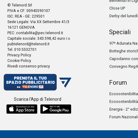
Benvenuti in Lig
© Telenord Srl
Close UP
P.IVA e CF: 00945590107
Derby del lunedì
ISC. REA - GE: 229501
Sede Legale: Via XX Settembre 41/3
16121 GENOVA
Speciali
PEC:
contabilita@pec.telenord.it
Capitale sociale: 343.598,42 euro i.v.
97ª Adunata Naz
pubtelenord@telenord.it
Tel. 010 5532701
Botteghe storic
Privacy Policy
Capodanno con 
Cookie Policy
Rivedi consenso privacy
Convegno Reg4
Forum
Ecosostenibilita
Scarica l'App di Telenord
Ecosostenibilità
Energia - 2° edi
Forum Nazionale 