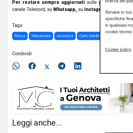
ricerca del pub
Per restare sempre aggiornati
sulle principali notizi
canale Telenord, su
Whatsapp,
su
Instagram
,
su
Youtub
Rimane in tuo 
specifiche fin
in qualsiasi mo
Tags:
cookie tecnici 
Recco
Telecamere
sicurezza
Carlo Gandolfo
sindaco
in
Cookie policy
Condividi:
Leggi anche...