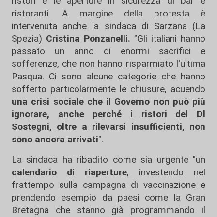
ristori e le aperture in sicurezza di bar e
ristoranti. A margine della protesta è
intervenuta anche la sindaca di Sarzana (La
Spezia)
Cristina Ponzanelli.
"Gli italiani hanno
passato un anno di enormi sacrifici e
sofferenze, che non hanno risparmiato l'ultima
Pasqua. Ci sono alcune categorie che hanno
sofferto particolarmente le chiusure, acuendo
una crisi sociale che il Governo non può più
ignorare, anche perché i ristori del Dl
Sostegni, oltre a rilevarsi insufficienti, non
sono ancora arrivati
".
La sindaca ha ribadito come sia urgente "un
calendario di riaperture
, investendo nel
frattempo sulla campagna di vaccinazione e
prendendo esempio da paesi come la Gran
Bretagna che stanno già programmando il