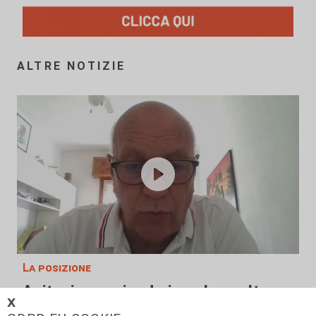
ALTRE NOTIZIE
La posizione
Agitazione aziende in subappalto
𝗫
Amt: la situazione secondo il