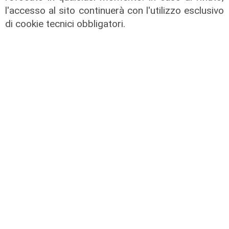
di F.S.
l'accesso al sito continuerà con l'utilizzo esclusivo
di cookie tecnici obbligatori.
Afa
Caldo in Liguria, bollino rosso anche
sabato: settimo giorno consecutivo
06/08/2026
di F.S.