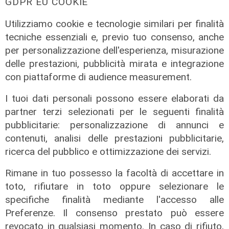
GDPR EU COOKIE
vicepresidente Anav
Utilizziamo cookie e tecnologie similari per finalità
06/08/2026
tecniche essenziali e, previo tuo consenso, anche
per personalizzazione dell'esperienza, misurazione
delle prestazioni, pubblicità mirata e integrazione
con piattaforme di audience measurement.
I tuoi dati personali possono essere elaborati da
partner terzi selezionati per le seguenti finalità
pubblicitarie: personalizzazione di annunci e
contenuti, analisi delle prestazioni pubblicitarie,
ricerca del pubblico e ottimizzazione dei servizi.
Rinnovo
Rimane in tuo possesso la facoltà di accettare in
"Non siamo solo organizzatori di
toto, rifiutare in toto oppure selezionare le
eventi": i CIV di Genova chiedono
specifiche finalità mediante l'accesso alle
più spazio nelle scelte per la città
Preferenze. Il consenso prestato può essere
06/08/2026
revocato in qualsiasi momento. In caso di rifiuto,