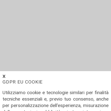
Bucci ribadisce: "Il ponte sarà
𝗫
visibile interamente a metà marzo"
GDPR EU COOKIE
22/01/2020
Utilizziamo cookie e tecnologie similari per finalità
tecniche essenziali e, previo tuo consenso, anche
per personalizzazione dell'esperienza, misurazione