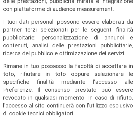
delle prestazioni, pubblicità mirata e integrazione
con piattaforme di audience measurement.
I tuoi dati personali possono essere elaborati da
partner terzi selezionati per le seguenti finalità
pubblicitarie: personalizzazione di annunci e
contenuti, analisi delle prestazioni pubblicitarie,
ricerca del pubblico e ottimizzazione dei servizi.
Rimane in tuo possesso la facoltà di accettare in
Crollo del ponte, Bucci: "Genova è
toto, rifiutare in toto oppure selezionare le
un esempio da seguire"
specifiche finalità mediante l'accesso alle
21/01/2020
Preferenze. Il consenso prestato può essere
revocato in qualsiasi momento. In caso di rifiuto,
l'accesso al sito continuerà con l'utilizzo esclusivo
di cookie tecnici obbligatori.