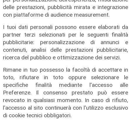
08/08/2026
delle prestazioni, pubblicità mirata e integrazione
di c.b.
con piattaforme di audience measurement.
I tuoi dati personali possono essere elaborati da
partner terzi selezionati per le seguenti finalità
pubblicitarie: personalizzazione di annunci e
contenuti, analisi delle prestazioni pubblicitarie,
ricerca del pubblico e ottimizzazione dei servizi.
Rimane in tuo possesso la facoltà di accettare in
toto, rifiutare in toto oppure selezionare le
specifiche finalità mediante l'accesso alle
Preferenze. Il consenso prestato può essere
revocato in qualsiasi momento. In caso di rifiuto,
Il derby
l'accesso al sito continuerà con l'utilizzo esclusivo
Mignanego: il 28 agosto la partita
di cookie tecnici obbligatori.
dell'estate, preti e suore contro
sindaci e parlamentari