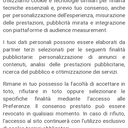
Utilizziamo cookie e tecnologie similari per finalità
tecniche essenziali e, previo tuo consenso, anche
per personalizzazione dell'esperienza, misurazione
delle prestazioni, pubblicità mirata e integrazione
con piattaforme di audience measurement.
I tuoi dati personali possono essere elaborati da
partner terzi selezionati per le seguenti finalità
pubblicitarie: personalizzazione di annunci e
contenuti, analisi delle prestazioni pubblicitarie,
ricerca del pubblico e ottimizzazione dei servizi.
Rimane in tuo possesso la facoltà di accettare in
toto, rifiutare in toto oppure selezionare le
specifiche finalità mediante l'accesso alle
Preferenze. Il consenso prestato può essere
meglio così
revocato in qualsiasi momento. In caso di rifiuto,
Spezia, il Comune dimezza i tempi di
l'accesso al sito continuerà con l'utilizzo esclusivo
pagamento per i suoi fornitori: da