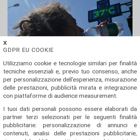
𝗫
GDPR EU COOKIE
Utilizziamo cookie e tecnologie similari per finalità
tecniche essenziali e, previo tuo consenso, anche
Afa
per personalizzazione dell'esperienza, misurazione
Caldo in Liguria, bollino rosso anche
delle prestazioni, pubblicità mirata e integrazione
sabato: settimo giorno consecutivo
con piattaforme di audience measurement.
06/08/2026
I tuoi dati personali possono essere elaborati da
di F.S.
partner terzi selezionati per le seguenti finalità
pubblicitarie: personalizzazione di annunci e
contenuti, analisi delle prestazioni pubblicitarie,