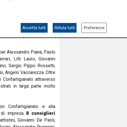
ico), che conquista ben 5
 assessori
Gianni Berrino
 entrambi con 4 menzioni,
Marco Scajola
(Edilizia e
Accetta tutti
Rifiuta tutti
Preferenze
cuno. Chiude
Stefano Mai
er Alessandro Piana, Paolo
ari, Lilli Lauro, Giovanni
ino, Sergio Pippo Rossetti,
si, Angelo Vaccarezza. Oltre
i Confartigianato attraverso
ostrati in larga parte molto
n Confartigianato e alla
à di impresa
8 consiglieri
ttistini, Giovanni De Paoli,
 Pisani, Alessandro Puggioni.