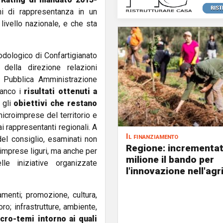
ni di rappresentanza in un
livello nazionale, e che sta
odologico di Confartigianato
della direzione relazioni
in Pubblica Amministrazione
ianco i
risultati ottenuti a
 gli
obiettivi che restano
microimprese del territorio e
ai rappresentanti regionali. A
Il finanziamento
 del consiglio, esaminati non
Regione: incrementat
oimprese liguri, ma anche per
milione il bando per
le iniziative organizzate
l'innovazione nell'agr
amenti; promozione, cultura,
o; infrastrutture, ambiente,
cro-temi intorno ai quali