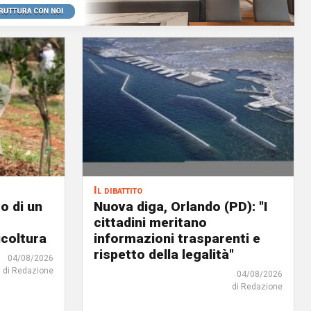
Il dibattito
o di un
Nuova diga, Orlando (PD): "I
cittadini meritano
icoltura
informazioni trasparenti e
rispetto della legalità"
04/08/2026
di Redazione
04/08/2026
di Redazione