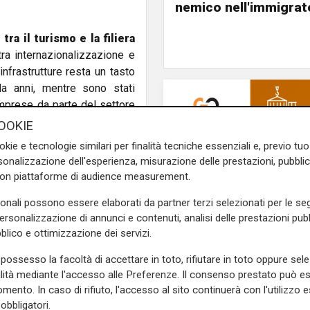
nemico nell'immigrat
tra il turismo e la filiera
ra internazionalizzazione e
infrastrutture resta un tasto
a anni, mentre sono stati
 imprese da parte del settore
OOKIE
okie e tecnologie similari per finalità tecniche essenziali e, previo t
 e il consiglio sono state
onalizzazione dell'esperienza, misurazione delle prestazioni, pubblic
que anni, suddivise per i temi
con piattaforme di audience measurement.
gli assessori hanno anche
ate alle attività di maggior
sonali possono essere elaborati da partner terzi selezionati per le seg
ianato, come Stile Artigiano e
personalizzazione di annunci e contenuti, analisi delle prestazioni pubbl
dizio sintetico espresso dai
blico e ottimizzazione dei servizi.
possesso la facoltà di accettare in toto, rifiutare in toto oppure sele
alità mediante l'accesso alle Preferenze. Il consenso prestato può 
ati partecipi agli eventi di
mento. In caso di rifiuto, l'accesso al sito continuerà con l'utilizzo e
certando e condividendo le
obbligatori.
iù premiati con menzioni