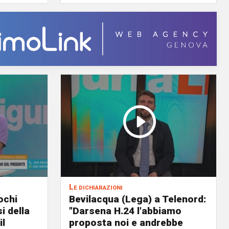
Le dichiarazioni
ochi
Bevilacqua (Lega) a Telenord:
i della
"Darsena H.24 l'abbiamo
il
proposta noi e andrebbe