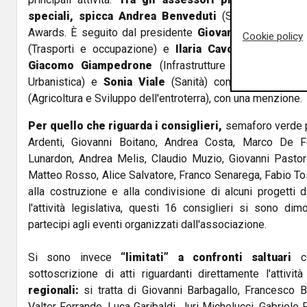
speciali, spicca Andrea Benveduti
(Sviluppo econom
Awards. È seguito dal presidente
Giovanni Toti
e dagli
Cookie policy
(Trasporti e occupazione) e
Ilaria Cavo
(Formazione),
Giacomo Giampedrone
(Infrastrutture e Ambiente),
Urbanistica) e
Sonia Viale
(Sanità) con 3 premi cias
(Agricoltura e Sviluppo dell'entroterra), con una menzione.
Per quello che riguarda i consiglieri,
semaforo verde p
Ardenti, Giovanni Boitano, Andrea Costa, Marco De Ferr
Lunardon, Andrea Melis, Claudio Muzio, Giovanni Pastor
Matteo Rosso, Alice Salvatore, Franco Senarega, Fabio To
alla costruzione e alla condivisione di alcuni progetti d
l'attività legislativa, questi 16 consiglieri si sono dim
partecipi agli eventi organizzati dall'associazione.
Si sono invece
“limitati” a confronti saltuari
co
sottoscrizione di atti riguardanti direttamente l'attivit
regionali:
si tratta di Giovanni Barbagallo, Francesco Ba
Valter Ferrando, Luca Garibaldi, Juri Michelucci, Gabriele