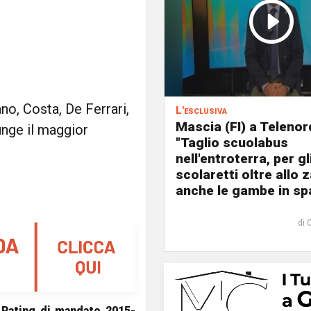
no, Costa, De Ferrari,
L'esclusiva
Mascia (FI) a Telenor
unge il maggior
"Taglio scuolabus
nell'entroterra, per gl
scolaretti oltre allo z
anche le gambe in spa
di 
l
Rating di mandato 2015-