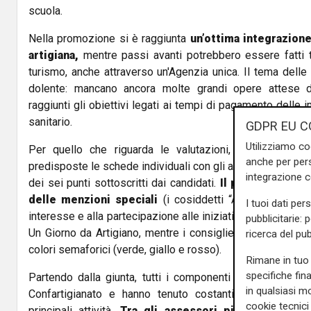
scuola.
Nella promozione si è raggiunta
un’ottima integrazione 
artigiana,
mentre passi avanti potrebbero essere fatti t
turismo, anche attraverso un'Agenzia unica. Il tema delle 
dolente: mancano ancora molte grandi opere attese d
raggiunti gli obiettivi legati ai tempi di pagamento delle
sanitario.
GDPR EU C
Utilizziamo co
Per quello che riguarda le valutazioni, per la giunta
anche per pers
predisposte le schede individuali con gli atti di questi cin
integrazione 
dei sei punti sottoscritti dai candidati.
Il presidente e 
delle menzioni speciali
(i cosiddetti “Awards”), colleg
I tuoi dati per
interesse e alla partecipazione alle iniziative di Confartig
pubblicitarie: 
Un Giorno da Artigiano, mentre i consiglieri hanno un giu
ricerca del pub
colori semaforici (verde, giallo e rosso).
Rimane in tuo 
specifiche fin
Partendo dalla giunta, tutti i componenti si sono dimostr
in qualsiasi mo
Confartigianato e hanno tenuto costanti contatti, con
cookie tecnici 
principali attività.
Tra gli assessori più attivi e p