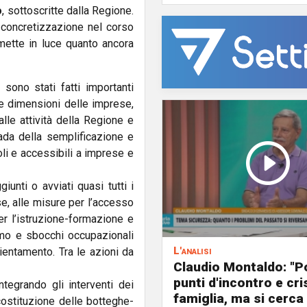
o
, sottoscritte dalla Regione.
o concretizzazione nel corso
g mette in luce quanto ancora
sono stati fatti importanti
le dimensioni delle imprese,
lle attività della Regione e
rada della semplificazione e
li e accessibili a imprese e
iunti o avviati quasi tutti i
se, alle misure per l’accesso
er l’istruzione-formazione e
ismo e sbocchi occupazionali
L'analisi
rientamento. Tra le azioni da
Claudio Montaldo: "P
punti d'incontro e cris
ntegrando gli interventi dei
famiglia, ma si cerca 
costituzione delle botteghe-