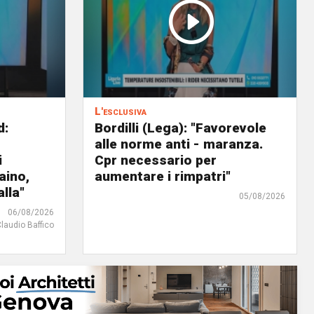
L'esclusiva
d:
Bordilli (Lega): "Favorevole
alle norme anti - maranza.
i
Cpr necessario per
aino,
aumentare i rimpatri"
lla"
05/08/2026
06/08/2026
Claudio Baffico