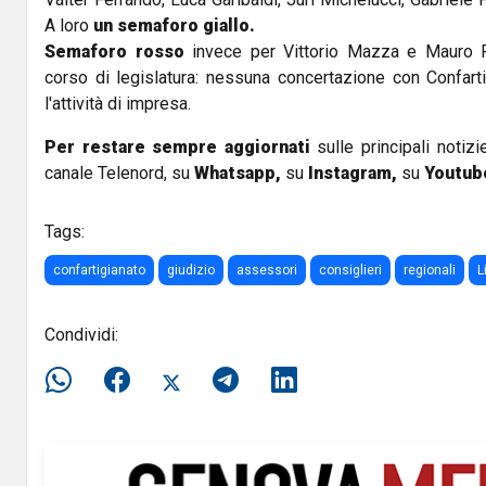
A loro
un semaforo giallo.
Semaforo rosso
invece per Vittorio Mazza e Mauro Rig
corso di legislatura: nessuna concertazione con Confarti
l'attività di impresa.
Per restare sempre aggiornati
sulle principali notizi
canale Telenord, su
Whatsapp,
su
Instagram
,
su
Youtub
Tags:
confartigianato
giudizio
assessori
consiglieri
regionali
L
Condividi: