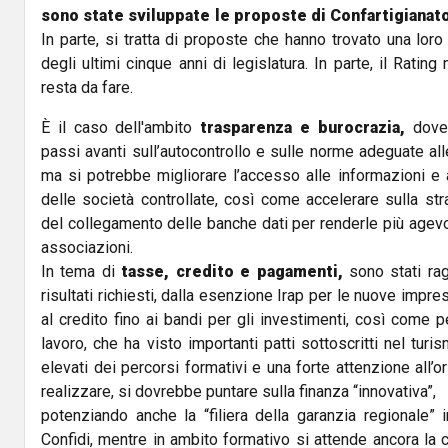
sono state sviluppate le proposte di Confartigianat
In parte, si tratta di proposte che hanno trovato una lor
degli ultimi cinque anni di legislatura. In parte, il Ratin
resta da fare.
È il caso dell'ambito
trasparenza e burocrazia,
dove 
passi avanti sull’autocontrollo e sulle norme adeguate al
ma si potrebbe migliorare l’accesso alle informazioni e a
delle società controllate, così come accelerare sulla st
del collegamento delle banche dati per renderle più agevo
associazioni.
In tema di
tasse, credito e pagamenti,
sono stati ragg
risultati richiesti, dalla esenzione Irap per le nuove impre
al credito fino ai bandi per gli investimenti, così come p
lavoro, che ha visto importanti patti sottoscritti nel tur
elevati dei percorsi formativi e una forte attenzione all’o
realizzare, si dovrebbe puntare sulla finanza “innovativa”,
potenziando anche la “filiera della garanzia regionale” i
Confidi, mentre in ambito formativo si attende ancora la 