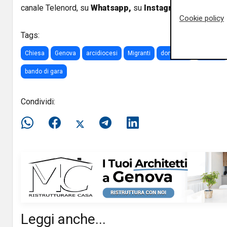
canale Telenord, su
Whatsapp,
su
Instagram
,
su
Youtub
Cookie policy
Tags:
Chiesa
Genova
arcidiocesi
Migranti
don tasca
Vescovo
bando di gara
Condividi:
Leggi anche...