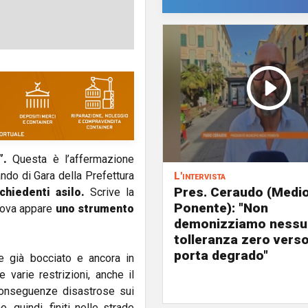
”.
Questa è l’affermazione
do di Gara della Prefettura
L'intervista
Pres. Ceraudo (Medi
chiedenti asilo.
Scrive la
Ponente): "Non
enova appare
uno strumento
demonizziamo nessu
tolleranza zero verso
porta degrado"
e già bocciato e ancora in
le varie restrizioni, anche il
nseguenze disastrose sui
, quindi, finiti nelle strade