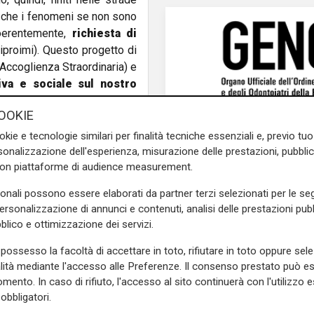
che i fenomeni se non sono
coerentemente,
richiesta di
iproimi). Questo progetto di
Accoglienza Straordinaria) e
tiva e sociale sul nostro
aduta nel nulla.
OOKIE
fficio diocesano Migrantes:
okie e tecnologie similari per finalità tecniche essenziali e, previo t
i Interni del 4 febbraio del
onalizzazione dell'esperienza, misurazione delle prestazioni, pubblic
al Decreto Sicurezza, hanno
con piattaforme di audience measurement.
ri,
molte Prefetture non
sonali possono essere elaborati da partner terzi selezionati per le seg
nte suggeriti dal Ministero
personalizzazione di annunci e contenuti, analisi delle prestazioni pubbl
blico e ottimizzazione dei servizi.
 delle gravi restrizioni
possesso la facoltà di accettare in toto, rifiutare in toto oppure sele
gnando anche le sue risorse
alità mediante l'accesso alle Preferenze. Il consenso prestato può 
mento. In caso di rifiuto, l'accesso al sito continuerà con l'utilizzo e
obbligatori.
e sulla Liguria seguiteci sul