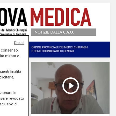
Chiudi
uo consenso,
ità mirata e
uenti finalità
icitarie,
zionare le
essere revocato
sclusivo di