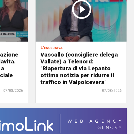
L'esclusiva
eazione
Vassallo (consigliere delega
avita.
Vallate) a Telenord:
 a
"Riapertura di via Lepanto
ciale
ottima notizia per ridurre il
traffico in Valpolcevera"
07/08/2026
07/08/2026