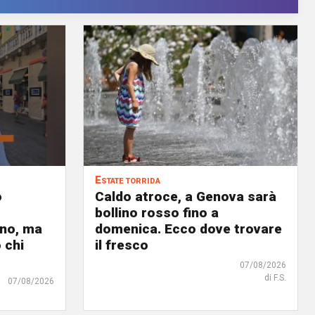
Estate torrida
o
Caldo atroce, a Genova sarà
bollino rosso fino a
no, ma
domenica. Ecco dove trovare
 chi
il fresco
07/08/2026
di F.S.
07/08/2026