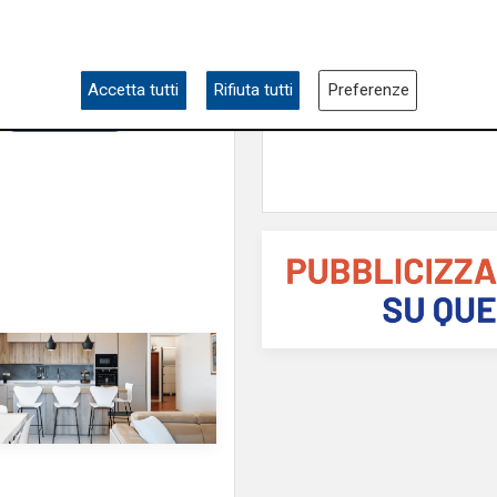
Programma
e
e su
Facebook
.
Genova si prepara
all'autunno: oltre due
di euro per la pulizia d
Accetta tutti
Rifiuta tutti
Preferenze
torrenti
richiedenti asilo