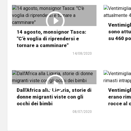
Ventimigl
sono att
14 agosto, monsignor Tasca:
su 460 po
"C'è voglia di riprendersi e
tornare a camminare"
14/08/2020
Dall'Africa alla Liguria, storie di
Ventimigl
donne migranti viste con gli
erano rim
occhi dei bimbi
rocce al 
08/07/2020