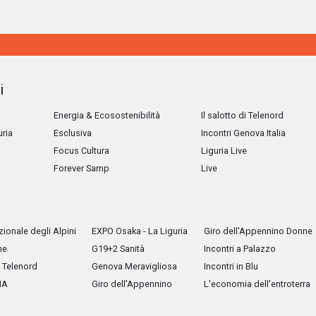
i
Energia & Ecosostenibilità
Il salotto di Telenord
uria
Esclusiva
Incontri Genova Italia
Focus Cultura
Liguria Live
Forever Samp
Live
ionale degli Alpini
EXPO Osaka - La Liguria
Giro dell'Appennino Donne
he
G19+2 Sanità
Incontri a Palazzo
Telenord
Genova Meravigliosa
Incontri in Blu
IA
Giro dell'Appennino
L'economia dell'entroterra