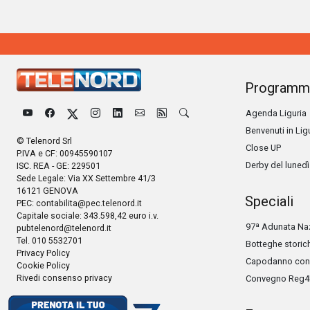
Programm
Agenda Liguria
Benvenuti in Lig
© Telenord Srl
Close UP
P.IVA e CF: 00945590107
Derby del lunedì
ISC. REA - GE: 229501
Sede Legale: Via XX Settembre 41/3
16121 GENOVA
Speciali
PEC:
contabilita@pec.telenord.it
Capitale sociale: 343.598,42 euro i.v.
97ª Adunata Naz
pubtelenord@telenord.it
Tel. 010 5532701
Botteghe storic
Privacy Policy
Capodanno con 
Cookie Policy
Rivedi consenso privacy
Convegno Reg4