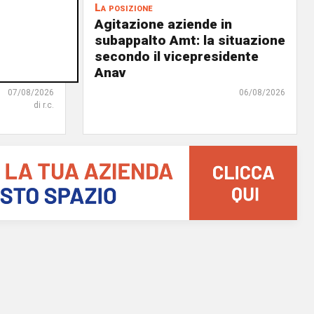
La posizione
Agitazione aziende in
 milioni
subappalto Amt: la situazione
i rivi e
secondo il vicepresidente
Anav
07/08/2026
06/08/2026
di r.c.