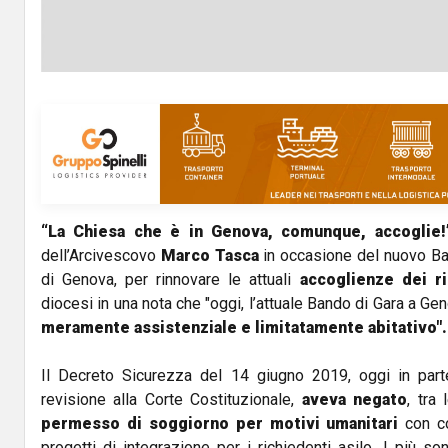
“La Chiesa che è in Genova, comunque, accoglie!
dell’Arcivescovo
Marco Tasca
in occasione del nuovo Ban
di Genova, per rinnovare le attuali
accoglienze dei ri
diocesi in una nota che "oggi, l’attuale Bando di Gara a G
meramente assistenziale e limitatamente abitativo".
Il Decreto Sicurezza del 14 giugno 2019, oggi in part
revisione alla Corte Costituzionale,
aveva negato
, tra 
permesso di soggiorno per motivi umanitari
con co
progetti di integrazione per i richiedenti asilo. I più sono