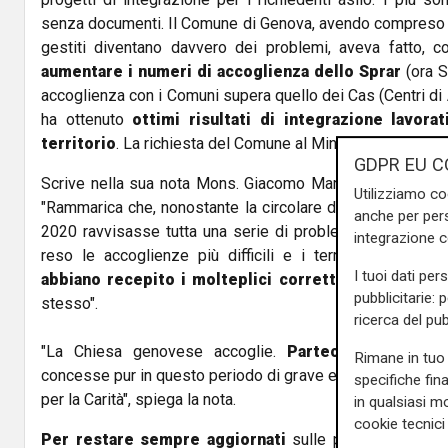
senza documenti. Il Comune di Genova, avendo compreso 
gestiti diventano davvero dei problemi, aveva fatto, 
aumentare i numeri di accoglienza dello Sprar
(ora S
accoglienza con i Comuni supera quello dei Cas (Centri di 
ha ottenuto
ottimi risultati di integrazione lavora
territorio
. La richiesta del Comune al Ministero era, poi, c
GDPR EU C
Scrive nella sua nota Mons. Giacomo Martino, Direttore U
Utilizziamo co
"Rammarica che, nonostante la circolare del Ministero degl
anche per pers
2020 ravvisasse tutta una serie di problematiche che, d
integrazione 
reso le accoglienze più difficili e i territori più insicu
I tuoi dati per
abbiano recepito i molteplici correttivi
insistenteme
pubblicitarie: 
stesso".
ricerca del pub
"La Chiesa genovese accoglie.
Parteciperà conscia
Rimane in tuo 
concesse pur in questo periodo di grave emergenza impe
specifiche fin
per la Carità", spiega la nota.
in qualsiasi mo
cookie tecnici 
Per restare sempre aggiornati
sulle principali notizi