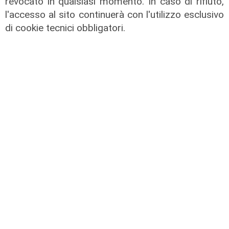
revocato in qualsiasi momento. In caso di rifiuto,
l'accesso al sito continuerà con l'utilizzo esclusivo
di cookie tecnici obbligatori.
Al Museo Galata
'Camalli 1946-2026: la nostra
storia': prorogata fino al 31 agosto
la mostra sugli 80 anni della CULMV
03/08/2026
di F.S.