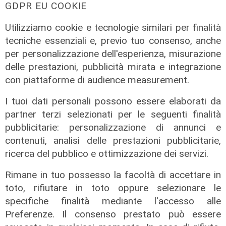
GDPR EU COOKIE
Utilizziamo cookie e tecnologie similari per finalità
tecniche essenziali e, previo tuo consenso, anche
per personalizzazione dell'esperienza, misurazione
delle prestazioni, pubblicità mirata e integrazione
con piattaforme di audience measurement.
I tuoi dati personali possono essere elaborati da
partner terzi selezionati per le seguenti finalità
pubblicitarie: personalizzazione di annunci e
contenuti, analisi delle prestazioni pubblicitarie,
La rassegna
ricerca del pubblico e ottimizzazione dei servizi.
Arte Nomade: la Media Valbisagno
Rimane in tuo possesso la facoltà di accettare in
esalta le qualità di giovani artisti
toto, rifiutare in toto oppure selezionare le
04/08/2026
specifiche finalità mediante l'accesso alle
Preferenze. Il consenso prestato può essere