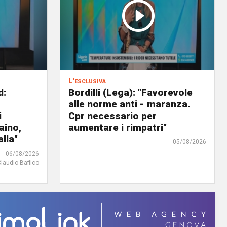
L'esclusiva
d:
Bordilli (Lega): "Favorevole
alle norme anti - maranza.
i
Cpr necessario per
aino,
aumentare i rimpatri"
lla"
05/08/2026
06/08/2026
Claudio Baffico