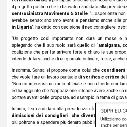
il progetto politico che lo ha visto candidato alla presidenz
centrosinistra Movimento 5 Stelle
. “L’esperienza non 
avrebbe senso: andiamo avanti e pensiamo anche alle 
in Liguria
”, ha detto con decisione il neo consigliere, ospi
“Un progetto così importante non dura un mese e m
spiegando che il suo ruolo sarà quello di
“amalgama, co
coalizione che per far arrivare forte e chiaro le sue propost
intende dotarsi anche di un giornale online e, forse, anche d
Insomma, Sansa si propone come colui che
coordinerà 
che vuole fare un lavoro puntuale di
verifica e critica
del
“Non mi interessa un ruolo ufficiale e non chiedo emolumen
ed ha aggiunto che l’opposizione intende avere anche un 
portare avanti delle proposte, ad esempio in tema di giovan
Intanto, l’ex candidato alla presidenza sferra un attacco a
GDPR EU C
dimissioni dei consiglieri che diventeranno assess
Utilizziamo co
più poltrone e spendere più denaro pubblico- ha detto – In
anche per pers