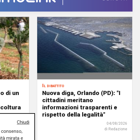
Il dibattito
o di un
Nuova diga, Orlando (PD): "I
cittadini meritano
icoltura
informazioni trasparenti e
rispetto della legalità"
04/08/2026
Chiudi
di Redazione
04/08/2026
di Redazione
uo consenso,
ità mirata e