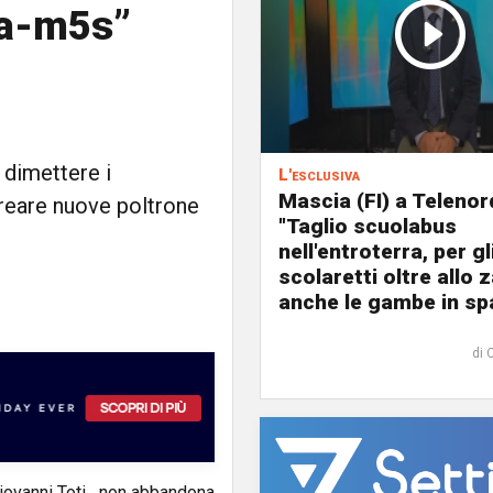
ra-m5s”
 dimettere i
L'esclusiva
Mascia (FI) a Telenor
creare nuove poltrone
"Taglio scuolabus
nell'entroterra, per gl
scolaretti oltre allo z
anche le gambe in spa
di 
 Giovanni Toti, non abbandona