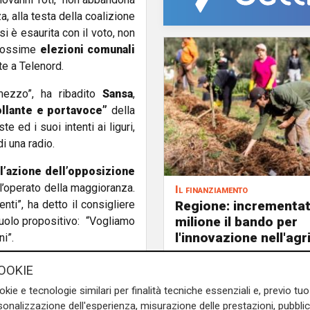
a, alla testa della coalizione
si è esaurita con il voto, non
prossime
elezioni comunali
te a Telenord.
ezzo”, ha ribadito
Sansa
,
llante e portavoce”
della
e ed i suoi intenti ai liguri,
i una radio.
l’azione dell’opposizione
l’operato della maggioranza.
Il finanziamento
Regione: incrementat
ti”, ha detto il consigliere
milione il bando per
ruolo propositivo: “Vogliamo
l'innovazione nell'agr
i”.
 Toti: “Sbagliato chiedere le
OOKIE
ori:
questo significa creare
okie e tecnologie similari per finalità tecniche essenziali e, previo t
oltre gli assessori sono più
onalizzazione dell'esperienza, misurazione delle prestazioni, pubblic