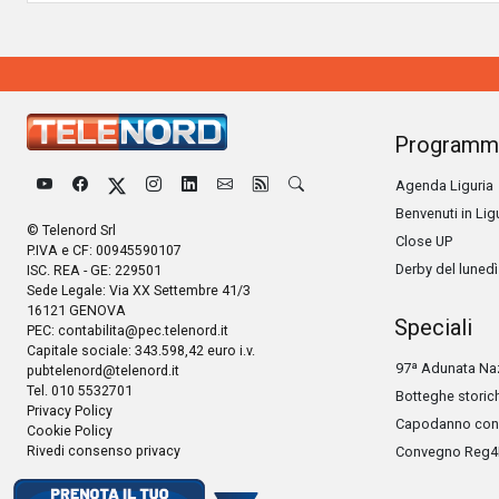
Programm
Agenda Liguria
Benvenuti in Lig
© Telenord Srl
Close UP
P.IVA e CF: 00945590107
Derby del lunedì
ISC. REA - GE: 229501
Sede Legale: Via XX Settembre 41/3
16121 GENOVA
Speciali
PEC:
contabilita@pec.telenord.it
Capitale sociale: 343.598,42 euro i.v.
97ª Adunata Naz
pubtelenord@telenord.it
Tel. 010 5532701
Botteghe storic
Privacy Policy
Capodanno con 
Cookie Policy
Rivedi consenso privacy
Convegno Reg4