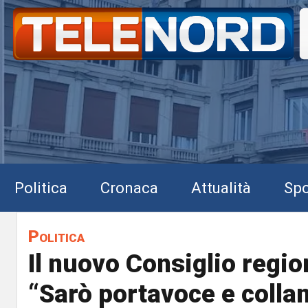
Politica
Cronaca
Attualità
Spo
Politica
Il nuovo Consiglio regio
“Sarò portavoce e collan