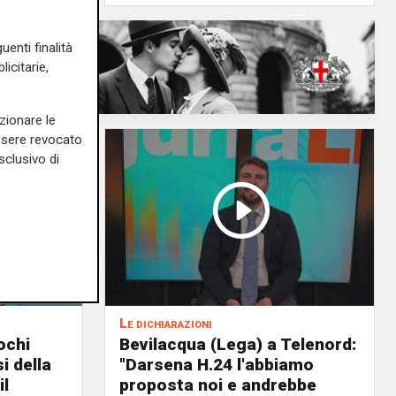
uenti finalità
icitarie,
zionare le
essere revocato
sclusivo di
Le dichiarazioni
ochi
Bevilacqua (Lega) a Telenord:
i della
"Darsena H.24 l'abbiamo
il
proposta noi e andrebbe