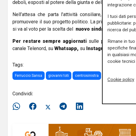
deboli, esposti al potere della giunta e del presidente”.
integrazione 
Nell’attesa che parta l’attività consiliare, Sansa ha iniz
I tuoi dati per
promuovere il suo progetto politico. La prima tappa è
Sav
pubblicitarie: 
si va al voto per la scelta del
nuovo sindaco
ed il rinnov
ricerca del pub
Per restare sempre aggiornati
sulle principali notizi
Rimane in tuo 
specifiche fin
canale Telenord, su
Whatsapp,
su
Instagram
,
su
Youtub
in qualsiasi mo
cookie tecnici 
Tags:
Ferruccio Sansa
giovanni toti
centrosinistra
movimento 5 Stell
Cookie policy
Condividi: