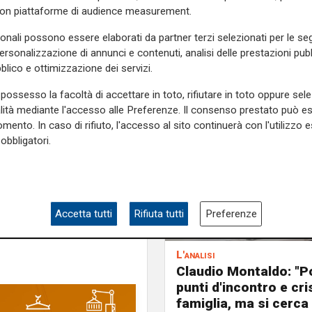
con piattaforme di audience measurement.
iato a girare la Liguria ,per
sonali possono essere elaborati da partner terzi selezionati per le seg
ona,
dove tra qualche mese
personalizzazione di annunci e contenuti, analisi delle prestazioni pubbl
o del consiglio comunale.
blico e ottimizzazione dei servizi.
e sulla Liguria seguiteci sul
possesso la facoltà di accettare in toto, rifiutare in toto oppure sele
alità mediante l'accesso alle Preferenze. Il consenso prestato può 
e
e su
Facebook
.
mento. In caso di rifiuto, l'accesso al sito continuerà con l'utilizzo e
obbligatori.
e
Liguria
consiglio regionale
Accetta tutti
Rifiuta tutti
Preferenze
L'analisi
Claudio Montaldo: "P
punti d'incontro e cris
famiglia, ma si cerca 