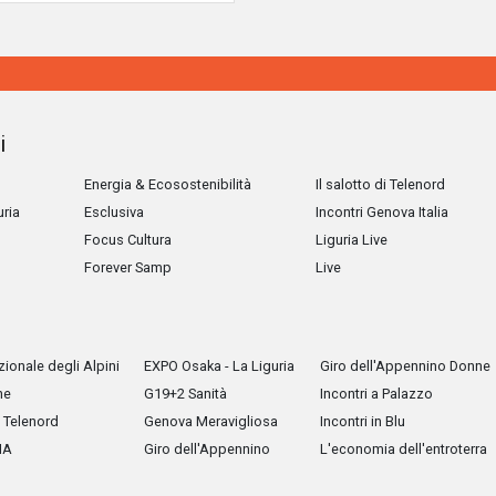
i
Energia & Ecosostenibilità
Il salotto di Telenord
uria
Esclusiva
Incontri Genova Italia
Focus Cultura
Liguria Live
Forever Samp
Live
ionale degli Alpini
EXPO Osaka - La Liguria
Giro dell'Appennino Donne
he
G19+2 Sanità
Incontri a Palazzo
Telenord
Genova Meravigliosa
Incontri in Blu
IA
Giro dell'Appennino
L'economia dell'entroterra