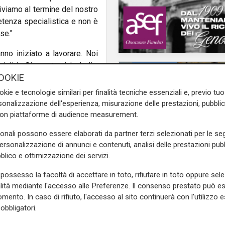
riviamo al termine del nostro
etenza specialistica e non è
se."
no iniziato a lavorare. Noi
lità. Siamo tanti in Italia,
OOKIE
 saremo 25 mila medici, non
siamo laureati in 300. Per
okie e tecnologie similari per finalità tecniche essenziali e, previo t
rossimo anno per fortuna i
onalizzazione dell'esperienza, misurazione delle prestazioni, pubblic
a
riforma perchè la rete
con piattaforme di audience measurement.
a tutti gli ospedali del
sonali possono essere elaborati da partner terzi selezionati per le seg
la necessità che ci sono, e
personalizzazione di annunci e contenuti, analisi delle prestazioni pubbl
blico e ottimizzazione dei servizi.
e sulla Liguria seguiteci sul
Le novità
possesso la facoltà di accettare in toto, rifiutare in toto oppure sele
e
e su
Facebook
.
Ass. Viscogliosi a Te
alità mediante l'accesso alle Preferenze. Il consenso prestato può 
"A Puntavagno un'area
mento. In caso di rifiuto, l'accesso al sito continuerà con l'utilizzo e
posto di Mondobimbo
obbligatori.
pizzeria verrà abbatt