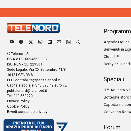
Programm
Agenda Liguria
Benvenuti in Lig
© Telenord Srl
Close UP
P.IVA e CF: 00945590107
Derby del lunedì
ISC. REA - GE: 229501
Sede Legale: Via XX Settembre 41/3
16121 GENOVA
Speciali
PEC:
contabilita@pec.telenord.it
Capitale sociale: 343.598,42 euro i.v.
97ª Adunata Naz
pubtelenord@telenord.it
Tel. 010 5532701
Botteghe storic
Privacy Policy
Capodanno con 
Cookie Policy
Rivedi consenso privacy
Convegno Reg4
Forum