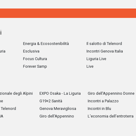
i
Energia & Ecosostenibilità
Il salotto di Telenord
uria
Esclusiva
Incontri Genova Italia
Focus Cultura
Liguria Live
Forever Samp
Live
ionale degli Alpini
EXPO Osaka - La Liguria
Giro dell'Appennino Donne
he
G19+2 Sanità
Incontri a Palazzo
Telenord
Genova Meravigliosa
Incontri in Blu
IA
Giro dell'Appennino
L'economia dell'entroterra