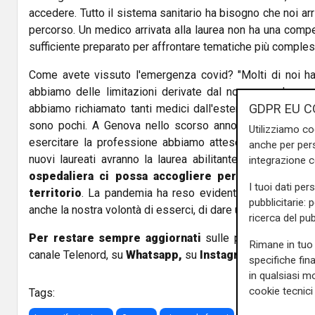
accedere. Tutto il sistema sanitario ha bisogno che noi ar
percorso. Un medico arrivata alla laurea non ha una comp
sufficiente preparato per affrontare tematiche più comples
Come avete vissuto l'emergenza covid? "Molti di noi han
abbiamo delle limitazioni derivate dal non avere la specia
GDPR EU C
abbiamo richiamato tanti medici dall'estero. Quest'anno
sono pochi. A Genova nello scorso anno accademico ci 
Utilizziamo co
esercitare la professione abbiamo atteso 9 mesi, dal p
anche per pers
nuovi laureati avranno la laurea abilitante. Chiediamo un
integrazione 
ospedaliera ci possa accogliere per dare respiro 
I tuoi dati per
territorio
. La pandemia ha reso evidente la carenza e 
pubblicitarie: 
anche la nostra volontà di esserci, di dare un contributo."
ricerca del pub
Per restare sempre aggiornati
sulle principali notizi
Rimane in tuo 
canale Telenord, su
Whatsapp,
su
Instagram
,
su
Youtub
specifiche fin
in qualsiasi mo
cookie tecnici 
Tags: