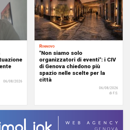
Rinnovo
n
"Non siamo solo
ituazione
organizzatori di eventi": i CIV
dente
di Genova chiedono più
spazio nelle scelte per la
città
06/08/2026
06/08/2026
di F.S.