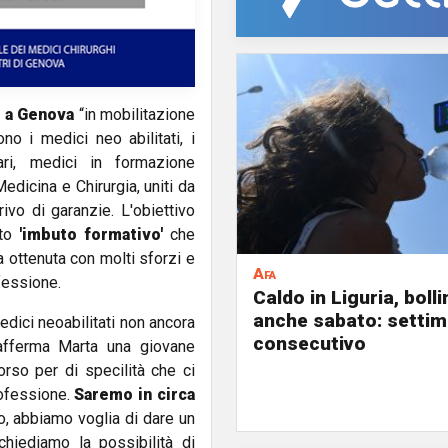
ri a Genova
“in mobilitazione
no i medici neo abilitati, i
cari, medici in formazione
edicina e Chirurgia, uniti da
ivo di garanzie. L'obiettivo
tto
'imbuto formativo'
che
a ottenuta con molti sforzi e
Afa
ofessione.
Caldo in Liguria, boll
anche sabato: settim
edici neoabilitati non ancora
consecutivo
 afferma Marta una giovane
orso per di specilità che ci
rofessione.
Saremo in circa
ono, abbiamo voglia di dare un
chiediamo la possibilità di