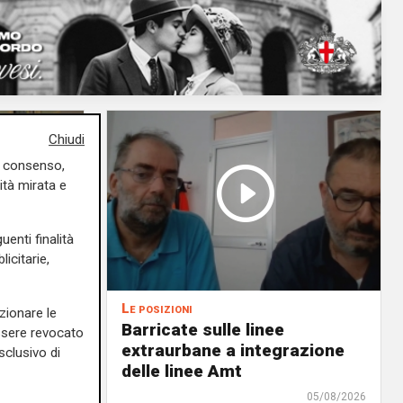
Chiudi
uo consenso,
ità mirata e
uenti finalità
icitarie,
Le posizioni
zionare le
lenord:
Barricate sulle linee
essere revocato
 cani al
extraurbane a integrazione
sclusivo di
 2. La
delle linee Amt
uta,
05/08/2026