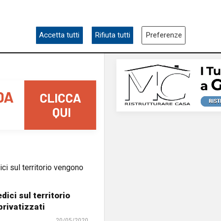
sanità
Liguria
ampia area si affacc
skate park"
Accetta tutti
Rifiuta tutti
Preferenze
dici sul territorio
rivatizzati
20/05/2020