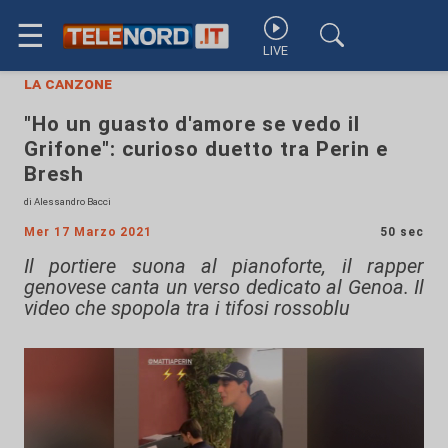
☰
LIVE
la canzone
"Ho un guasto d'amore se vedo il
Grifone": curioso duetto tra Perin e
Bresh
di Alessandro Bacci
Mer 17 Marzo 2021
50 sec
Il portiere suona al pianoforte, il rapper
genovese canta un verso dedicato al Genoa. Il
video che spopola tra i tifosi rossoblu