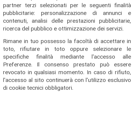
partner terzi selezionati per le seguenti finalità
Contesa Preziosi - Genoa, il
pubblicitarie: personalizzazione di annunci e
Tribunale di Milano dà ragione all'ex
contenuti, analisi delle prestazioni pubblicitarie,
patron rossoblù
ricerca del pubblico e ottimizzazione dei servizi.
06/08/2026
di Filippo Serio
Rimane in tuo possesso la facoltà di accettare in
toto, rifiutare in toto oppure selezionare le
specifiche finalità mediante l'accesso alle
Preferenze. Il consenso prestato può essere
revocato in qualsiasi momento. In caso di rifiuto,
l'accesso al sito continuerà con l'utilizzo esclusivo
di cookie tecnici obbligatori.
Infortunio