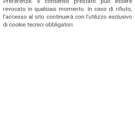
patron rossoblù
Preferenze. Il consenso prestato può essere
revocato in qualsiasi momento. In caso di rifiuto,
06/08/2026
di Filippo Serio
l'accesso al sito continuerà con l'utilizzo esclusivo
di cookie tecnici obbligatori.
Infortunio
Tegola Genoa, botta al ginocchio
per Meichtry: out fino a fine agosto