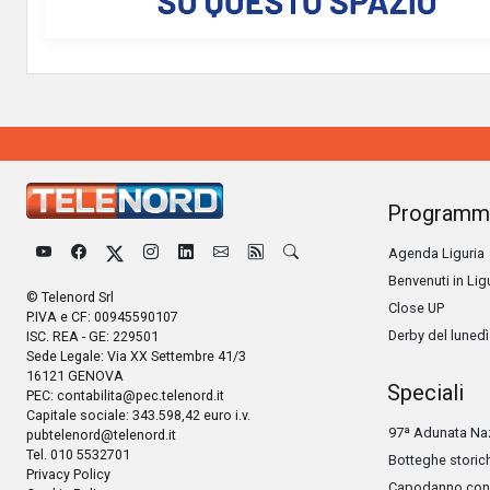
Programm
Agenda Liguria
Benvenuti in Lig
© Telenord Srl
Close UP
P.IVA e CF: 00945590107
Derby del lunedì
ISC. REA - GE: 229501
Sede Legale: Via XX Settembre 41/3
16121 GENOVA
Speciali
PEC:
contabilita@pec.telenord.it
Capitale sociale: 343.598,42 euro i.v.
97ª Adunata Naz
pubtelenord@telenord.it
Tel. 010 5532701
Botteghe storic
Privacy Policy
Capodanno con 