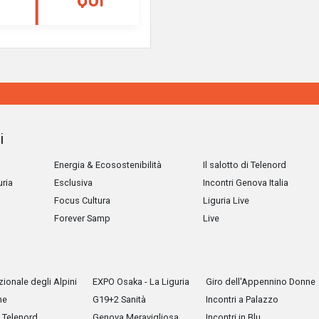
i
Energia & Ecosostenibilità
Il salotto di Telenord
uria
Esclusiva
Incontri Genova Italia
Focus Cultura
Liguria Live
Forever Samp
Live
ionale degli Alpini
EXPO Osaka - La Liguria
Giro dell'Appennino Donne
he
G19+2 Sanità
Incontri a Palazzo
Telenord
Genova Meravigliosa
Incontri in Blu