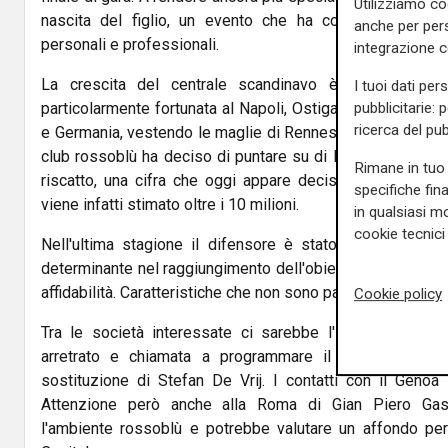
Utilizziamo co
nascita del figlio, un evento che ha coronato settima
anche per pers
personali e professionali.
integrazione 
La crescita del centrale scandinavo è stata costan
I tuoi dati per
pubblicitarie: 
particolarmente fortunata al Napoli, Ostigard ha proseguit
ricerca del pub
e Germania, vestendo le maglie di Rennes e Hoffenheim, pr
club rossoblù ha deciso di puntare su di lui investendo cir
Rimane in tuo 
riscatto, una cifra che oggi appare decisamente rivaluta
specifiche fin
viene infatti stimato oltre i 10 milioni.
in qualsiasi mo
cookie tecnici 
Nell'ultima stagione il difensore è stato uno dei pilast
determinante nel raggiungimento dell'obiettivo salvezza gr
affidabilità. Caratteristiche che non sono passate inosserv
Cookie policy
Tra le società interessate ci sarebbe l'Inter, alla ricerc
arretrato e chiamata a programmare il futuro della d
sostituzione di Stefan De Vrij. I contatti con il Genoa 
Attenzione però anche alla Roma di Gian Piero Gas
l'ambiente rossoblù e potrebbe valutare un affondo per