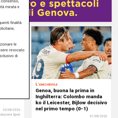
uo consenso,
ità mirata e
uenti finalità
icitarie,
zionare le
essere revocato
sclusivo di
a porta
L’amichevole
o le
Genoa, buona la prima in
ice-
Inghilterra: Colombo manda
ko il Leicester, Bijlow decisivo
nel primo tempo (0-1)
03/08/2026
edazione Sport
01/08/2026