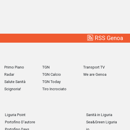
RSS Genoa
Primo Piano
TGN
Transport TV
Radar
TGN Calcio
We are Genoa
Salute Sanità
TGN Today
Scignoria!
Tiro Incrociato
Liguria Point
Sanità in Liguria
Portofino D'autore
Sea&Green Liguria
Portofino Days
io