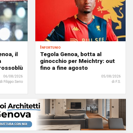
Infortunio
noa, il
Tegola Genoa, botta al
à
ginocchio per Meichtry: out
 rossoblù
fino a fine agosto
06/08/2026
05/08/2026
di Filippo Serio
di F.S.