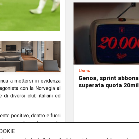
Unica
Genoa, sprint abbona
nua a mettersi in evidenza
superata quota 20mil
otagonista con la Norvegia al
di diversi club italiani ed
nte positivo, dentro e fuori
 segno realizzando una rete
2 sul Senegal, entrando nel
OOKIE
do c'è stata anche la recente