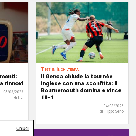
Test in Inghilterra
menti:
Il Genoa chiude la tournée
a rinnovi
inglese con una sconfitta: il
Bournemouth domina e vince
05/08/2026
10-1
di F.S.
04/08/2026
di Filippo Serio
Chiudi