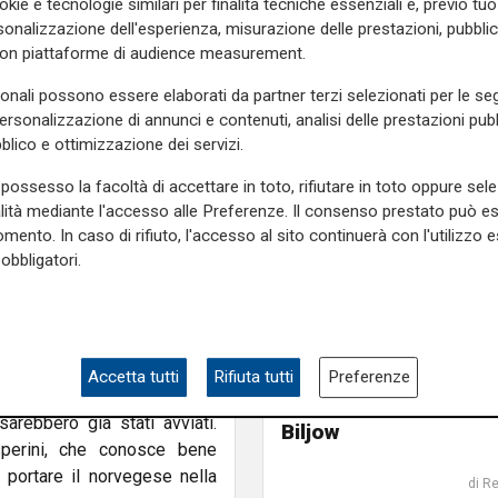
okie e tecnologie similari per finalità tecniche essenziali e, previo t
ne ricche di soddisfazioni
onalizzazione dell'esperienza, misurazione delle prestazioni, pubblic
con piattaforme di audience measurement.
te. Dopo l'esperienza non
sonali possono essere elaborati da partner terzi selezionati per le seg
personalizzazione di annunci e contenuti, analisi delle prestazioni pubbl
o il suo percorso tra Francia
blico e ottimizzazione dei servizi.
ima del ritorno al Genoa. Il
ca 2,5 milioni di euro per il
possesso la facoltà di accettare in toto, rifiutare in toto oppure sele
ta: il suo valore di mercato
alità mediante l'accesso alle Preferenze. Il consenso prestato può 
mento. In caso di rifiuto, l'accesso al sito continuerà con l'utilizzo e
obbligatori.
ri della squadra, risultando
azie a leadership, fisicità e
ate sul mercato.
Mercato Genoa, per l
a di rinforzi per il reparto
Accetta tutti
Rifiuta tutti
Preferenze
piace Weiss. E salgon
ifesa anche in vista della
quote di Stolz per il v
sarebbero già stati avviati.
Biljow
perini, che conosce bene
 portare il norvegese nella
di R