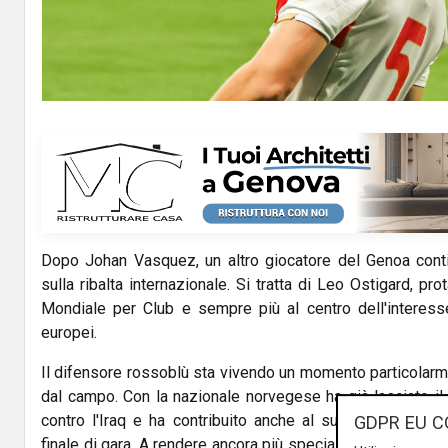
Dopo Johan Vasquez, un altro giocatore del Genoa conti
sulla ribalta internazionale. Si tratta di Leo Ostigard, pr
Mondiale per Club e sempre più al centro dell'interesse 
europei.
Il difensore rossoblù sta vivendo un momento particolarme
dal campo. Con la nazionale norvegese ha già lasciato il
contro l'Iraq e ha contribuito anche al successo per 3-
GDPR EU C
finale di gara. A rendere ancora più speciale questo perio