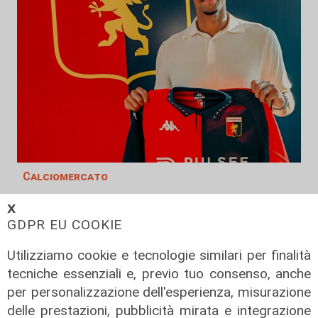
Calciomercato
Genoa, ufficiale il colpo Sow. E
𝗫
Vogliacco va alla Cremonese
GDPR EU COOKIE
06/08/2026
di Filippo Serio
Utilizziamo cookie e tecnologie similari per finalità
tecniche essenziali e, previo tuo consenso, anche
per personalizzazione dell'esperienza, misurazione
delle prestazioni, pubblicità mirata e integrazione